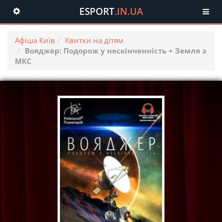
ESPORT
.IN.UA
Toggle
navigation
Афіша Київ
Квитки на дітям
Вояджер: Подорож у нескінченність + Земля з
МКС