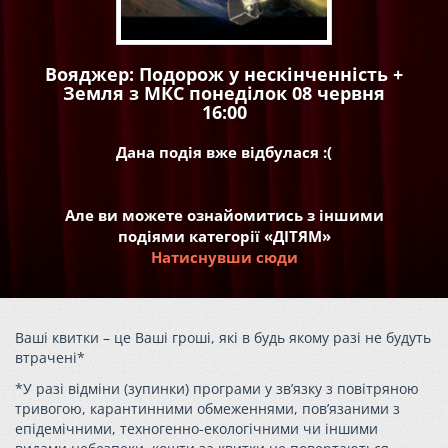
Вояджер: Подорож у нескінченність +
Земля з МКС понеділок 08 червня
16:00
Дана подія вже відбулася :(
Але ви можете ознайомитись з іншими
подіями категорії «ДІТЯМ»
Натиснувши сюди
Ваші квитки – це Ваші гроші, які в будь якому разі не будуть
втрачені*
*У разі відміни (зупинки) програми у зв’язку з повітряною
тривогою, карантинними обмеженнями, пов’язаними з
епідемічними, техногенно-екологічними чи іншими