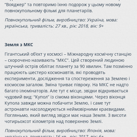
“Вояджер” та повторимо їхню подорож у цьому новому
повнокупольному фільмі для планетаріїв.
Повнокупольний фільм, виробництво: Україна, мова:
українська, тривалість: 27 хв., рік: 2018, вік: 9+
Земля з МКС
Гігантський об’єкт у космосі – Міжнародну космічну станцію
– скорочено називають “МКС”. Цей створений людиною
штучний острів облітає планету за 90 хвилин. Там позмінно
працюють шестеро космонавтів, які проводять
експерименти, дослідження та спостереження за Землею і
космосом загалом. Зміна триває півроку. На МКС не надто
багато ілюмінаторів. Але тут є місце, звідки відкривається
чудовий вид: “Купол” із сімома віконцями. Через віконця
Купола завжди можна побачити Землю, і саме тут
астронавти насолоджуються неймовірними краєвидами.
Погляньмо, який вигляд звідси має наша Земля. З висоти
чотирьохсот кілометрів над поверхнею Землі.
Повнокупольний фільм, виробництво: Японія, мова:
українська, тривалість: 16 хв., рік: 2017, вік: 6+