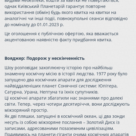
видами небезпеки, кошти за квитки не повертаються,
однак Київський Планетарій гарантує повторне
використання (обмін) будь якого квитка на квитки на
аналогічні чи інші події, повнокупольні сеанси відповідно
до номіналу до 01.01.2023 р.
Це оголошення є публічною офертою, яка вважається
акцентованою наявністю факту придбання квитка.
Вояджер: Подорож у нескінченність
Шоу розповідає захоплюючу історію про найбільш
знаменну космічну місію в історії людства. 1977 року було
запущено два космічних апарати для дослідження
найвіддаленіших планет Сонячної системи: Юпітера,
Сатурна, Урана, Нептуна та їхніх супутників.
Ці космічні апарати збагатили нас знаннями про далекі
світи. Тепер, через чотири десятиріччя, вони досліджують
міжзоряний простір.
Як дві пляшки, запущені в космічний океан, ці два зонди
несуть із собою міжзоряне послання – Золотий Диск із
записами, адресованими позаземним цивілізаціям.
Подивимось на планети-гіганти очима космічних апаратів