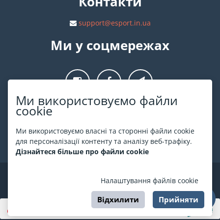
Контакти
support@esport.in.ua
Ми у соцмережах
Ми використовуємо файли
cookie
Про ESPORT
.in.ua
Ми використовуємо власні та сторонні файли cookie
На ESPORT.in.ua представлена афіша Києва та інших міст
для персоналізації контенту та аналізу веб-трафіку.
України. Всі квитки продаються офіційно. Ми працюємо
Дізнайтеся більше про файли cookie
безпосередньо з касами.
©
ESPORT
.in.ua
2026
Налаштування файлів cookie
Відхилити
Прийняти