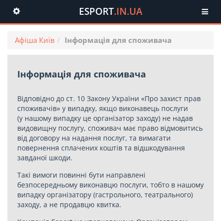
ESPORT
.IN.UA
Toggle
navigation
Афіша Київ
Інформація для споживача
Інформація для споживача
Відповідно до ст. 10 Закону України «Про захист прав
споживачів» у випадку, якщо виконавець послуги
(у нашому випадку це організатор заходу) не надав
видовищну послугу, споживач має право відмовитись
від договору на надання послуг, та вимагати
повернення сплачених коштів та відшкодування
завданої шкоди.
Такі вимоги повинні бути направлені
безпосередньому виконавцю послуги, тобто в нашому
випадку організатору (гастрольного, театрального)
заходу, а не продавцю квитка.