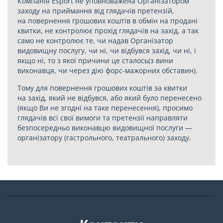
Компанія Esport не уповноважена Організатором
заходу на приймання від глядачів претензій,
на повернення грошових коштів в обмін на продані
квитки, не контролює прохід глядачів на захід, а так
само не контролює те, чи надав Організатор
видовищну послугу, чи ні, чи відбувся захід, чи ні, і
якщо ні, то з якої причини це сталось(з вини
виконавця, чи через дію форс-мажорних обставин).
Тому для повернення грошових коштів за квитки
на захід, який не відбувся, або який було перенесено
(якщо Ви не згодні на таке перенесення), просимо
глядачів всі свої вимоги та претензії направляти
безпосередньо виконавцю видовищної послуги —
організатору (гастрольного, театрального) заходу.