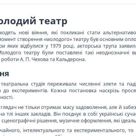
олодий театр
ходять нові віяння, які покликані стати альтернатив
момент створення «молодого» театру був основним опло
ри яких відбулися у 1979 році, акторська трупа заяви
Молодого театру були поставлені такі неоднозначні в
 роботи А. П. Чехова та Кальдерона.
ня
театральна студія переживала численні злети та паді
а до експериментів. Кожна постановка наскрізь прося
ності.
 глядач не тільки отримає масу задоволення, але й заб
а тлі інших закладів. Він поєднує в собі українські суч
 сценографічні рішення, музичне оформлення, які ідеальн
чайного, інтелектуального та експериментального, то