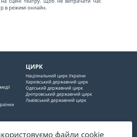
на сцені театру. Щоб не витрачати час
р в режимі онлайн.
ЦИРК
Національний цирк України
Харківський державний цирк
медії
Одеський державний цирк
Дніпровський державний цирк
Львівський державний цирк
країнки
користовуємо файли cookie