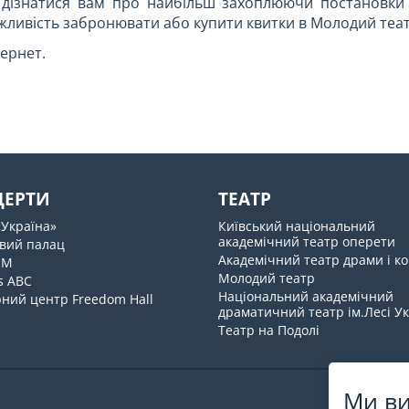
 дізнатися вам про найбільш захоплюючи постановки 
жливість забронювати або купити квитки в Молодий теат
ернет.
ЦЕРТИ
ТЕАТР
«Україна»
Київський національний
академічний театр оперети
вий палац
Академічний театр драми і ко
UM
Молодий театр
s ABC
Національний академічний
ний центр Freedom Hall
драматичний театр ім.Лесі У
Театр на Подолі
Ми ви