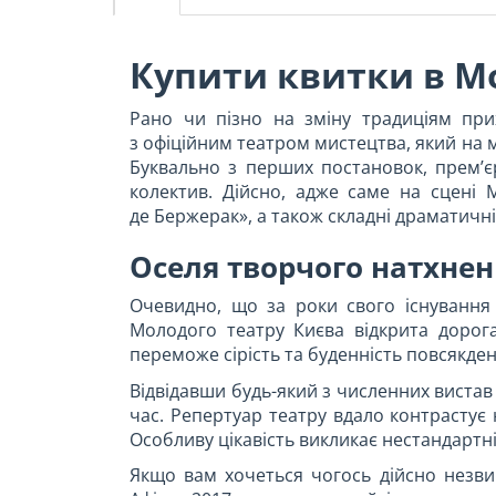
Купити квитки в М
Рано чи пізно на зміну традиціям при
з офіційним театром мистецтва, який на 
Буквально з перших постановок, прем’є
колектив. Дійсно, адже саме на сцені 
де Бержерак», а також складні драматичні
Оселя творчого натхнен
Очевидно, що за роки свого існування 
Молодого театру Києва відкрита дорог
переможе сірість та буденність повсякден
Відвідавши будь-який з численних вистав
час. Репертуар театру вдало контрастує н
Особливу цікавість викликає нестандартні
Якщо вам хочеться чогось дійсно незви