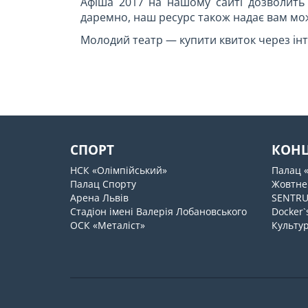
Афіша 2017 на нашому сайті дозволить
даремно, наш ресурс також надає вам мо
Молодий театр — купити квиток через інт
СПОРТ
КОН
НСК «Олімпійський»
Палац 
Палац Спорту
Жовтне
Арена Львів
SENTR
Стадіон імені Валерія Лобановського
Docker`
ОСК «Металіст»
Культур