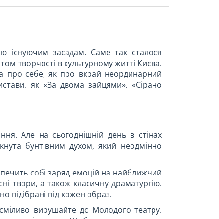
ою існуючим засадам. Саме так сталося
том творчості в культурному житті Києва.
ла про себе, як про вкрай неординарний
истави, як «За двома зайцями», «Сірано
ння. Але на сьогоднішній день в стінах
кнута бунтівним духом, який неодмінно
езпечить собі заряд емоцій на найближчий
асні твори, а також класичну драматургію.
о підібрані під кожен образ.
 сміливо вирушайте до Молодого театру.