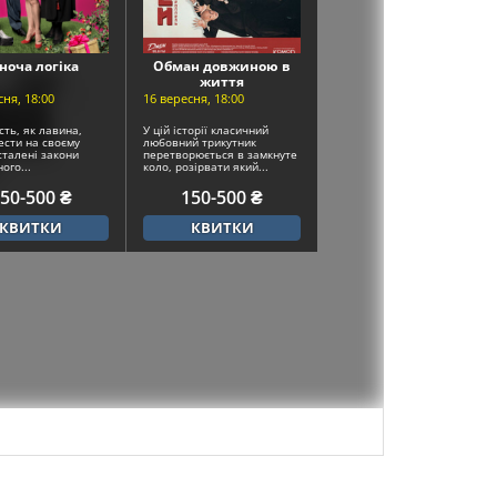
ноча логіка
Обман довжиною в
життя
сня, 18:00
16 вересня, 18:00
ть, як лавина,
У цій історії класичний
ести на своєму
любовний трикутник
сталені закони
перетворюється в замкнуте
ого...
коло, розірвати який...
50-500 ₴
150-500 ₴
КВИТКИ
КВИТКИ