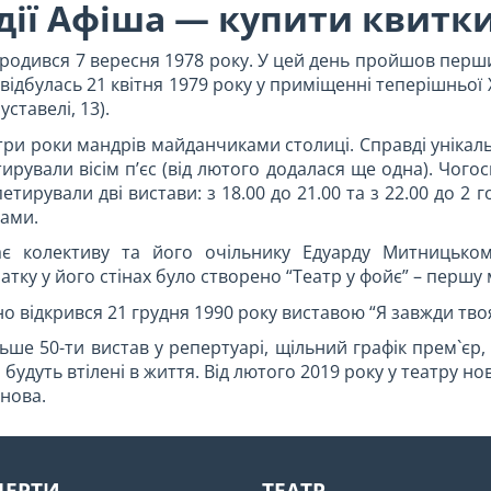
дії Афіша — купити квитк
одився 7 вересня 1978 року. У цей день пройшов перший
відбулась 21 квітня 1979 року у приміщенні теперішньої
ставелі, 13).
три роки мандрів майданчиками столиці. Справді унікал
ирували вісім п’єс (від лютого додалася ще одна). Чого
етирували дві вистави: з 18.00 до 21.00 та з 22.00 до 2
ками.
дає колективу та його очільнику Едуарду Митницько
ку у його стінах було створено “Театр у фойє” – першу м
но відкрився 21 грудня 1990 року виставою “Я завжди тво
ьше 50-ти вистав у репертуарі, щільний графік прем`єр,
 будуть втілені в життя. Від лютого 2019 року у театру но
нова.