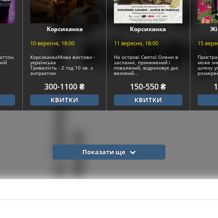
Корсиканка
Корсиканка
Жі
10 вересня, 18:00
11 вересня, 18:00
15 вере
аттон,
КорсиканкаМова вистави -
На острові Святої Олени в
Пристрас
ній
українська
засланні, принижений і
може зн
Тривалість - 2 год 10 хв. з
повалений, відраховує дні
шляху у
антрактом
великий...
розмірен
Жанр -...
300-1100 ₴
150-550 ₴
1
КВИТКИ
КВИТКИ
Показати ще