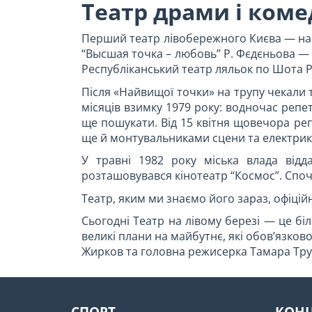
Театр драми і коме
Перший театр лівобережного Києва — нар
“Высшая точка – любовь” Р. Фєдєньова — 
Республіканський театр ляльок по Шота Ру
Після «Найвищої точки» на трупу чекали 
місяців взимку 1979 року: водночас репет
ще пошукати. Від 15 квітня щовечора реп
ще й монтувальниками сцени та електри
У травні 1982 року міська влада від
розташовувався кінотеатр “Космос”. Спочат
Театр, яким ми знаємо його зараз, офіцій
Сьогодні Театр на лівому березі — це біл
великі плани на майбутнє, які обов’язково
Жирков та головна режисерка Тамара Тру