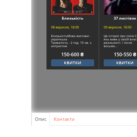
Близькість
37 листівок
08 вересня, 18:00
09 вересня, 18:00
БлизькістьМова вистави -
Це історія про сім’ю С
українська
яка живе у своїй влас
Тривалість - 2 год. 10 хв. з
реальності. І після
антрактом
восьми...
Жанр -...
150-600 ₴
150-550 ₴
КВИТКИ
КВИТКИ
Опис
Контакти