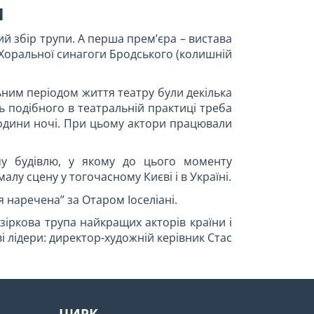
и
 збір трупи. А перша прем’єра – вистава
 Хоральної синагоги Бродського (колишній
ьним періодом життя театру були декілька
сь подібного в театральній практиці треба
 години ночі. При цьому актори працювали
му будівлю, у якому до цього моменту
алу сцену у тогочасному Києві і в Україні.
я наречена” за Отаром Іоселіані.
 зіркова трупа найкращих акторів країни і
ві лідери: директор-художній керівник Стас