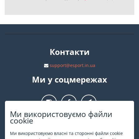
Контакти
support@esport.in.ua
Ми у соцмережах
Ми використовуємо файли
cookie
Про ESPORT
.in.ua
Ми використовуємо власні та сторонні файли cookie
На ESPORT.in.ua представлена афіша Києва та інших міст