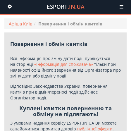
ESPORT
.IN.UA
Toggle
navigation
Афіша Київ
Повернення і обмін квитків
Повернення і обмін квитків
Вся інформація про зміну дати події публікується
на сторінці
«Інформація для споживача»
тільки при
наявності офіційного звернення від Організатора про
зміну дати або відміну події.
Відповідно Законодавства України, повернення
квитків при відмін/переносі події здійснює
Організатор події.
Куплені квитки поверненню та
обміну не підлягають!
З умовами надання сервісу ESPORT.IN.UA Ви можете
ознайомитися прочитав договір
публічної оферти
.