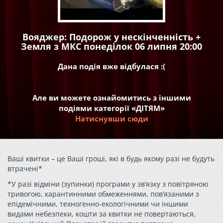
Вояджер: Подорож у нескінченність +
Земля з МКС понеділок 06 липня 20:00
Дана подія вже відбулася :(
Але ви можете ознайомитись з іншими
подіями категорії «ДІТЯМ»
Натиснувши сюди
Ваші квитки – це Ваші гроші, які в будь якому разі не будуть
втрачені*
*У разі відміни (зупинки) програми у зв’язку з повітряною
тривогою, карантинними обмеженнями, пов’язаними з
епідемічними, техногенно-екологічними чи іншими
видами небезпеки, кошти за квитки не повертаються,