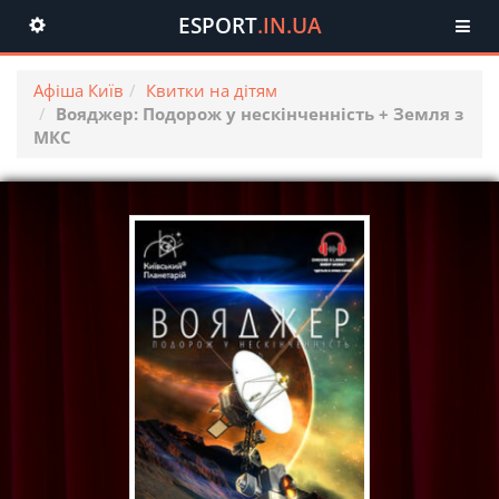
ESPORT
.IN.UA
Toggle
navigation
Афіша Київ
Квитки на дітям
Вояджер: Подорож у нескінченність + Земля з
МКС