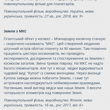
повнокупольному фільмі для планетаріїв.
Повнокупольний фільм, виробництво: Україна, мова:
українська, тривалість: 27 хв., рік: 2018, вік: 9+
Земля з МКС
Гігантський об’єкт у космосі – Міжнародну космічну станцію
– скорочено називають “МКС”. Цей створений людиною
штучний острів облітає планету за 90 хвилин. Там позмінно
працюють шестеро космонавтів, які проводять
експерименти, дослідження та спостереження за Землею і
космосом загалом. Зміна триває півроку. На МКС не надто
багато ілюмінаторів. Але тут є місце, звідки відкривається
чудовий вид: “Купол” із сімома віконцями. Через віконця
Купола завжди можна побачити Землю, і саме тут
астронавти насолоджуються неймовірними краєвидами.
Погляньмо, який вигляд звідси має наша Земля. З висоти
чотирьохсот кілометрів над поверхнею Землі.
Повнокупольний фільм, виробництво: Японія, мова:
українська, тривалість: 16 хв., рік: 2017, вік: 6+