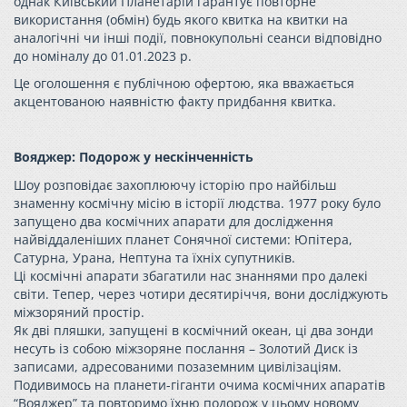
однак Київський Планетарій гарантує повторне
використання (обмін) будь якого квитка на квитки на
аналогічні чи інші події, повнокупольні сеанси відповідно
до номіналу до 01.01.2023 р.
Це оголошення є публічною офертою, яка вважається
акцентованою наявністю факту придбання квитка.
Вояджер: Подорож у нескінченність
Шоу розповідає захоплюючу історію про найбільш
знаменну космічну місію в історії людства. 1977 року було
запущено два космічних апарати для дослідження
найвіддаленіших планет Сонячної системи: Юпітера,
Сатурна, Урана, Нептуна та їхніх супутників.
Ці космічні апарати збагатили нас знаннями про далекі
світи. Тепер, через чотири десятиріччя, вони досліджують
міжзоряний простір.
Як дві пляшки, запущені в космічний океан, ці два зонди
несуть із собою міжзоряне послання – Золотий Диск із
записами, адресованими позаземним цивілізаціям.
Подивимось на планети-гіганти очима космічних апаратів
“Вояджер” та повторимо їхню подорож у цьому новому