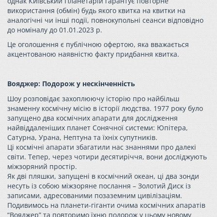
однак Київський Планетарій гарантує повторне
використання (обмін) будь якого квитка на квитки на
аналогічні чи інші події, повнокупольні сеанси відповідно
до номіналу до 01.01.2023 р.
Це оголошення є публічною офертою, яка вважається
акцентованою наявністю факту придбання квитка.
Вояджер: Подорож у нескінченність
Шоу розповідає захоплюючу історію про найбільш
знаменну космічну місію в історії людства. 1977 року було
запущено два космічних апарати для дослідження
найвіддаленіших планет Сонячної системи: Юпітера,
Сатурна, Урана, Нептуна та їхніх супутників.
Ці космічні апарати збагатили нас знаннями про далекі
світи. Тепер, через чотири десятиріччя, вони досліджують
міжзоряний простір.
Як дві пляшки, запущені в космічний океан, ці два зонди
несуть із собою міжзоряне послання – Золотий Диск із
записами, адресованими позаземним цивілізаціям.
Подивимось на планети-гіганти очима космічних апаратів
“Вояджер” та повторимо їхню подорож у цьому новому