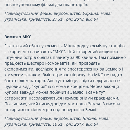
повнокупольному фільмі для планетаріїв.
Повнокупольний фільм, виробництво: Україна, мова:
українська, тривалість: 27 хв., рік: 2018, вік: 9+
Земля з МКС
Гігантський об’єкт у космосі – Міжнародну космічну станцію
– скорочено називають “МКС”. Цей створений людиною
штучний острів облітає планету за 90 хвилин. Там позмінно
працюють шестеро космонавтів, які проводять
експерименти, дослідження та спостереження за Землею і
космосом загалом. Зміна триває півроку. На МКС не надто
багато ілюмінаторів. Але тут є місце, звідки відкривається
чудовий вид: “Купол” із сімома віконцями. Через віконця
Купола завжди можна побачити Землю, і саме тут
астронавти насолоджуються неймовірними краєвидами.
Погляньмо, який вигляд звідси має наша Земля. З висоти
чотирьохсот кілометрів над поверхнею Землі.
Повнокупольний фільм, виробництво: Японія, мова:
українська, тривалість: 16 хв., рік: 2017, вік: 6+