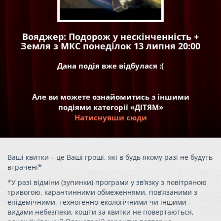
Вояджер: Подорож у нескінченність +
Земля з МКС понеділок 13 липня 20:00
Дана подія вже відбулася :(
Але ви можете ознайомитись з іншими
подіями категорії «ДІТЯМ»
Натиснувши сюди
Ваші квитки – це Ваші гроші, які в будь якому разі не будуть
втрачені*
*У разі відміни (зупинки) програми у зв’язку з повітряною
тривогою, карантинними обмеженнями, пов’язаними з
епідемічними, техногенно-екологічними чи іншими
видами небезпеки, кошти за квитки не повертаються,