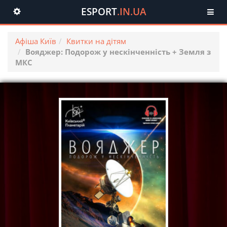
ESPORT
.IN.UA
Toggle
navigation
Афіша Київ
Квитки на дітям
Вояджер: Подорож у нескінченність + Земля з
МКС