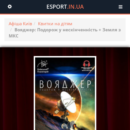
ESPORT
.IN.UA
Toggle
navigation
Афіша Київ
Квитки на дітям
Вояджер: Подорож у нескінченність + Земля з
МКС