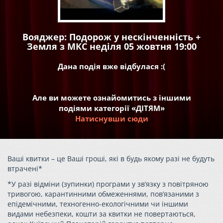
Вояджер: Подорож у нескінченність +
Земля з МКС неділя 05 жовтня 19:00
Дана подія вже відбулася :(
Але ви можете ознайомитись з іншими
подіями категорії «ДІТЯМ»
Натиснувши сюди
Ваші квитки – це Ваші гроші, які в будь якому разі не будуть
втрачені*
*У разі відміни (зупинки) програми у зв’язку з повітряною
тривогою, карантинними обмеженнями, пов’язаними з
епідемічними, техногенно-екологічними чи іншими
видами небезпеки, кошти за квитки не повертаються,