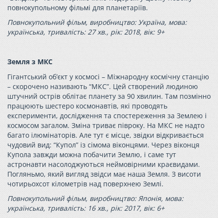
повнокупольному фільмі для планетаріїв.
Повнокупольний фільм, виробництво: Україна, мова:
українська, тривалість: 27 хв., рік: 2018, вік: 9+
Земля з МКС
Гігантський об’єкт у космосі – Міжнародну космічну станцію
– скорочено називають “МКС”. Цей створений людиною
штучний острів облітає планету за 90 хвилин. Там позмінно
працюють шестеро космонавтів, які проводять
експерименти, дослідження та спостереження за Землею і
космосом загалом. Зміна триває півроку. На МКС не надто
багато ілюмінаторів. Але тут є місце, звідки відкривається
чудовий вид: “Купол” із сімома віконцями. Через віконця
Купола завжди можна побачити Землю, і саме тут
астронавти насолоджуються неймовірними краєвидами.
Погляньмо, який вигляд звідси має наша Земля. З висоти
чотирьохсот кілометрів над поверхнею Землі.
Повнокупольний фільм, виробництво: Японія, мова:
українська, тривалість: 16 хв., рік: 2017, вік: 6+