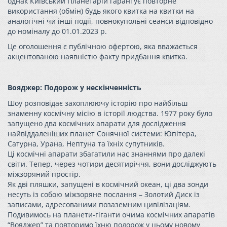
однак Київський Планетарій гарантує повторне
використання (обмін) будь якого квитка на квитки на
аналогічні чи інші події, повнокупольні сеанси відповідно
до номіналу до 01.01.2023 р.
Це оголошення є публічною офертою, яка вважається
акцентованою наявністю факту придбання квитка.
Вояджер: Подорож у нескінченність
Шоу розповідає захоплюючу історію про найбільш
знаменну космічну місію в історії людства. 1977 року було
запущено два космічних апарати для дослідження
найвіддаленіших планет Сонячної системи: Юпітера,
Сатурна, Урана, Нептуна та їхніх супутників.
Ці космічні апарати збагатили нас знаннями про далекі
світи. Тепер, через чотири десятиріччя, вони досліджують
міжзоряний простір.
Як дві пляшки, запущені в космічний океан, ці два зонди
несуть із собою міжзоряне послання – Золотий Диск із
записами, адресованими позаземним цивілізаціям.
Подивимось на планети-гіганти очима космічних апаратів
“Вояджер” та повторимо їхню подорож у цьому новому