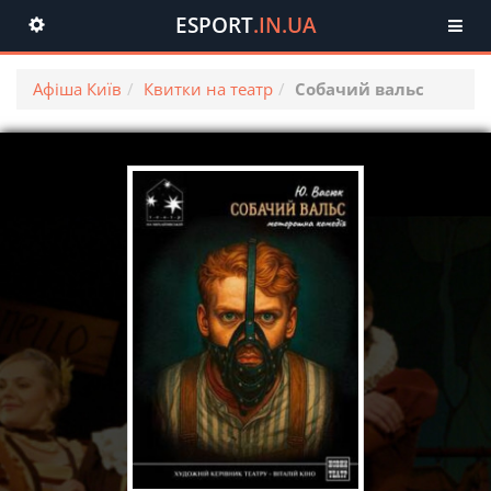
ESPORT
.IN.UA
Toggle
navigation
Афіша Київ
Квитки на театр
Собачий вальс