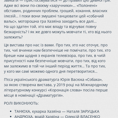
звикати — пристосовуватися — до правил цієї дивної гри.
Адже всі вони по-своєму «заручники»… «Полонені»
обставин, родинних проблем, грошей, кохання, власних
ілюзій… І поки вони змушені танцювати цей «собачий
вальс», моторошна гра Хазяїна заходить все далі…
На що здатен той, хто має владу та відчуває повну
безкарність? І як же довго можуть мовчати ті, хто від нього
залежить?
Ця вистава про нас із вами. Про тих, хто нас оточує, про
тих, чиї вчинки нам безпечніше не помічати, про тих, хто
бреше нам щодня з екранів телевізора, про тих, в чиїй
присутності нам безпечніше мовчати, про тих, від кого
ми залежимо в той чи інший період життя… Та про тих,
у кого ми самі можемо одного дня перетворитися…
П’єса українського драматурга Юрія Васюка «Собака»,
за якою створена вистава, у 2019 році на Міжнародному
літературному конкурсі «Коронація слова» посіла перше
місце в номінації «Драматургія».
РОЛІ ВИКОНУЮТЬ:
ТАНЮХА, кухарка Хазяїна — Наталя ЗАРУЦЬКА
АНДРЮХА, водій Хазяїна — Олексій ВЛАСЕНКО