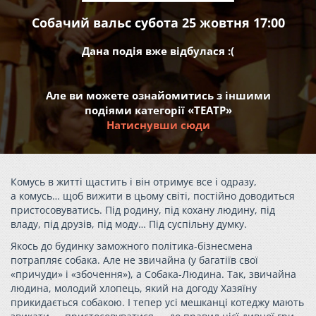
Собачий вальс субота 25 жовтня 17:00
Дана подія вже відбулася :(
Але ви можете ознайомитись з іншими
подіями категорії «ТЕАТР»
Натиснувши сюди
Комусь в житті щастить і він отримує все і одразу,
а комусь… щоб вижити в цьому світі, постійно доводиться
пристосовуватись. Під родину, під кохану людину, під
владу, під друзів, під моду… Під суспільну думку.
Якось до будинку заможного політика-бізнесмена
потрапляє собака. Але не звичайна (у багатіїв свої
«причуди» і «збочення»), а Собака-Людина. Так, звичайна
людина, молодий хлопець, який на догоду Хазяїну
прикидається собакою. І тепер усі мешканці котеджу мають