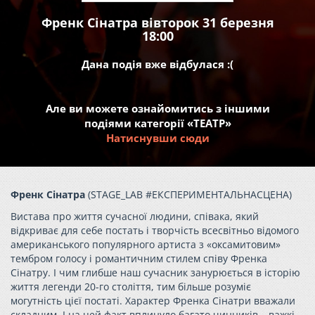
Френк Сінатра вівторок 31 березня
18:00
Дана подія вже відбулася :(
Але ви можете ознайомитись з іншими
подіями категорії «ТЕАТР»
Натиснувши сюди
Френк Сінатра
(STAGE_LAB #ЕКСПЕРИМЕНТАЛЬНАСЦЕНА)
Вистава про життя сучасної людини, співака, який
відкриває для себе постать і творчість всесвітньо відомого
американського популярного артиста з «оксамитовим»
тембром голосу і романтичним стилем співу Френка
Сінатру. І чим глибше наш сучасник занурюється в історію
життя легенди 20-го століття, тим більше розуміє
могутність цієї постаті. Характер Френка Сінатри вважали
складним. І на цей факт вплинуло багато чинників – важкі