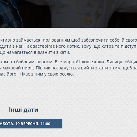
к активно займається полюванням щоб забезпечити себе й свого
одити з неї! Так застерігає його Котик. Тому, що хитра та підсту
що намагається виманити з хати.
ком то бобовим зерном. Все марно! І лише коли Лисиця обіця
– маковий пиріг, Півник погоджується вийти з хати з тим, щоб 
ає його і тікає з ним у свою оселю.
Інші дати
УБОТА, 19 ВЕРЕСНЯ, 11:00