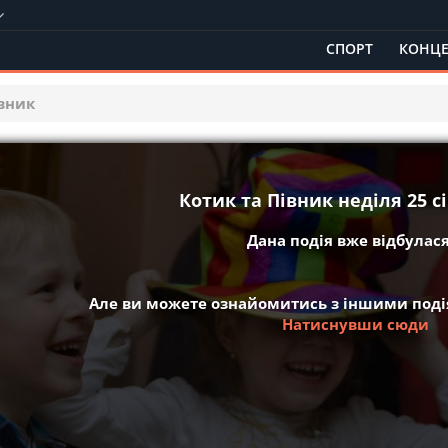
СПОРТ
КОНЦЕ
івник
Котик та Півник неділя 25 сі
Дана подія вже відбулася 
Але ви можете ознайомитись з іншими подія
Натиснувши сюди