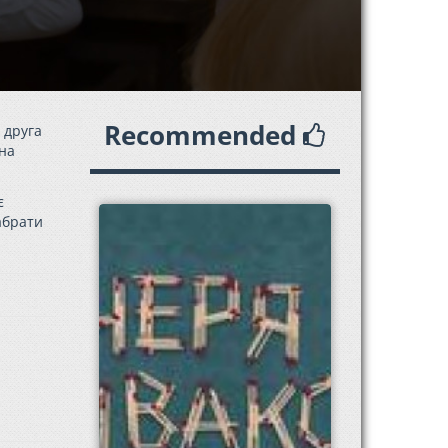
Recommended
 друга
пна
є
забрати