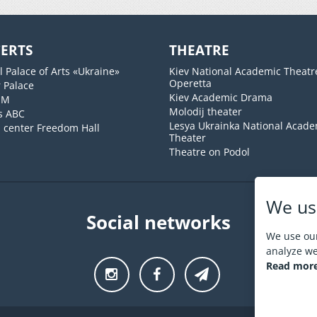
ERTS
THEATRE
l Palace of Arts «Ukraine»
Kiev National Academic Theatr
Operetta
 Palace
Kiev Academic Drama
UM
Molodij theater
s ABC
Lesya Ukrainka National Acade
l center Freedom Hall
Theater
Theatre on Podol
We us
Social networks
We use our
analyze web
Read more