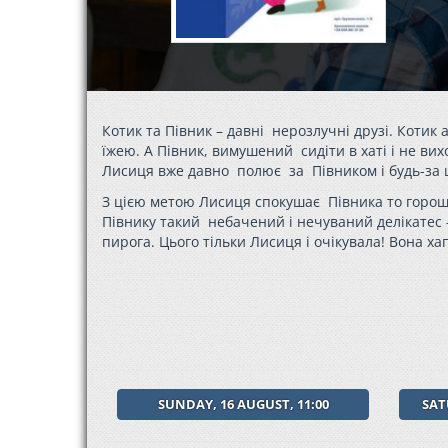
Котик та Півник – давні нерозлучні друзі. Коти
їжею. А Півник, вимушений сидіти в хаті і не вих
Лисиця вже давно полює за Півником і будь-за 
З цією метою Лисиця спокушає Півника то горош
Півнику такий небачений і нечуваний делікатес 
пирога. Цього тільки Лисиця і очікувала! Вона хап
SUNDAY, 16 AUGUST, 11:00
SAT