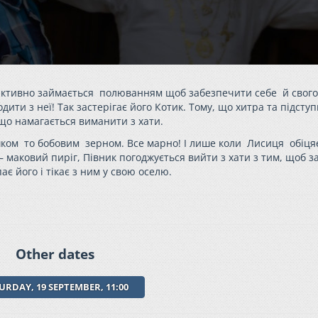
к активно займається полюванням щоб забезпечити себе й свого
одити з неї! Так застерігає його Котик. Тому, що хитра та підсту
що намагається виманити з хати.
ком то бобовим зерном. Все марно! І лише коли Лисиця обіця
– маковий пиріг, Півник погоджується вийти з хати з тим, щоб 
ає його і тікає з ним у свою оселю.
Other dates
URDAY, 19 SEPTEMBER, 11:00