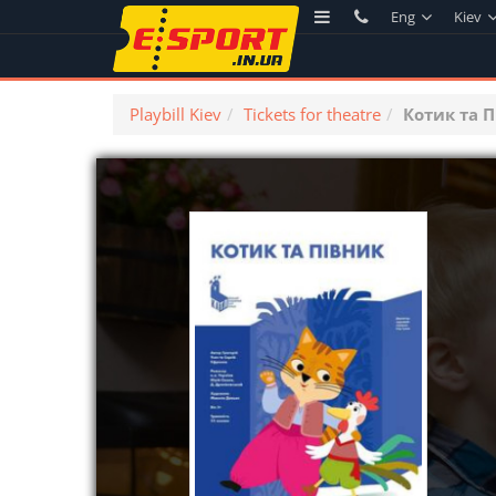
Eng
Kiev
Playbill Kiev
Tickets for theatre
Котик та 