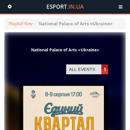
ESPORT
.IN.UA
Toggle
navigation
Playbill Kiev
National Palace of Arts «Ukraine»
National Palace of Arts «Ukraine»
1
ALL EVENTS