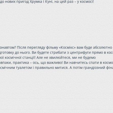
 до нових пригод
Хрумка
і Куні, на цей раз – у космосі!
ронавтом? Після перегляду фільму «Космікс» вам буде абсолютно
ідготовку до нього. Ви будете стрибати з центрифуги прямо в ко
ої космічної станції! Але не хвилюйтеся, ми не будемо
паки, практика – ось, що важливо! Ви навчитесь спати в космо
космічним туалетом і правильно митися. А потім грандіозний фін