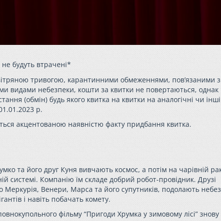
і не будуть втрачені*
 повітряною тривогою, карантинними обмеженнями, пов’язаними з
ми видами небезпеки, кошти за квитки не повертаються, однак
ння (обмін) будь якого квитка на квитки на аналогічні чи інші 
1.01.2023 р.
ться акцентованою наявністю факту придбання квитка.
умко
та його друг Куня вивчають космос, а потім на чарівній ра
й системі. Компанію їм складе добрий робот-провідник. Друзі
о Меркурія, Венери, Марса та його супутників, подолають небез
ігантів і навіть побачать комету.
з повнокупольного фільму “Пригоди
Хрумка
у зимовому лісі” знову