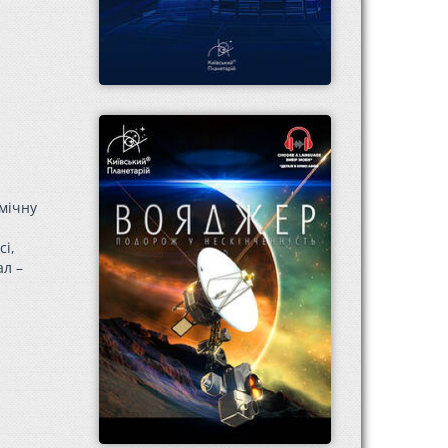
смічну
сі,
ал –