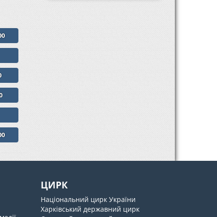
00
0
0
00
ЦИРК
Національний цирк України
Харківський державний цирк