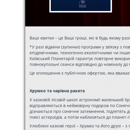
Ваші квитки – це Ваші гроші, які в будь якому раз
*У разі відміни (зупинки) програми у зв’язку з
епідемічними, техногенно-екологічними чи інши
Київський Планетарій гарантує повторне використа
повнокупольні сеанси відповідно до номіналу до 0
Це оголошення є публічною офертою, яка вважає
Хрумко та чарівна ракета
У казковій лісовій школі астрономії маленький
Хр
відправляються в неймовірну подорож по Сонячні
дізнаються про сонячне затемнення, підлетять д
поясі астероїдів, а потім наблизяться до планет-г
Улюблені казкові герої –
Хрумко
та його друзі – 