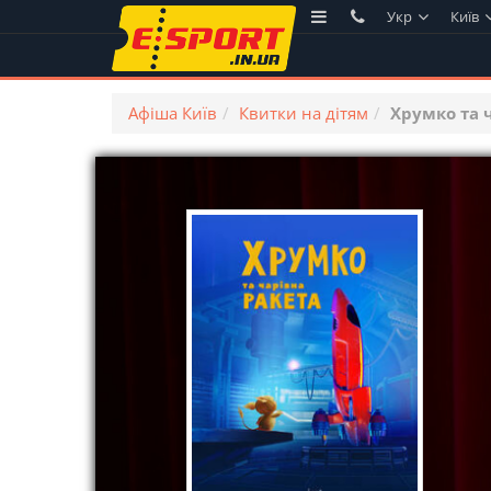
Укр
Київ
Афіша Київ
Квитки на дітям
Хрумко та ч