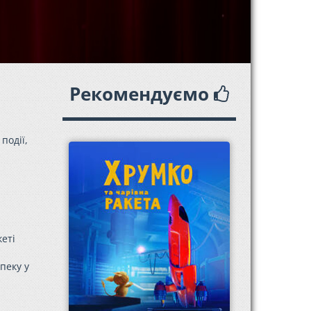
Рекомендуємо
події,
кеті
пеку у