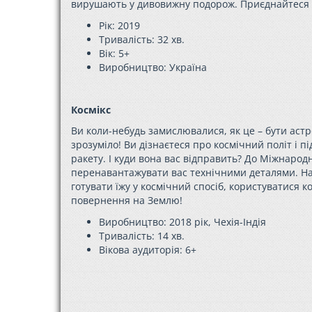
вирушають у дивовижну подорож. Приєднайтеся
Рік: 2019
Тривалість: 32 хв.
Вік: 5+
Виробництво: Україн
а
Космікс
Ви коли-небудь замислювалися, як це – бути аст
зрозуміло! Ви дізнаєтеся про космічний політ і п
ракету. І куди вона вас відправить? До Міжнародн
перенавантажувати вас технічними деталями. Нав
готувати їжу у космічний спосіб, користуватися 
повернення на Землю!
Виробництво: 2018 рік, Чехія-Індія
Тривалість: 14 хв.
Вікова аудиторія:
6+