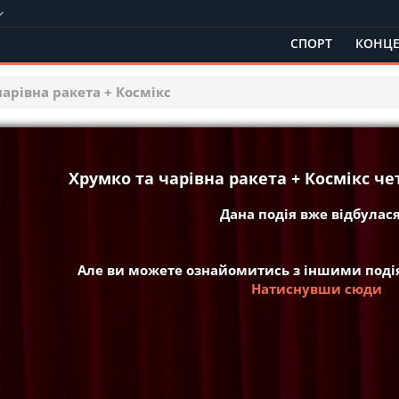
СПОРТ
КОНЦЕ
арівна ракета + Космікс
Хрумко та чарівна ракета + Космікс че
Дана подія вже відбулася 
Але ви можете ознайомитись з іншими подія
Натиснувши сюди