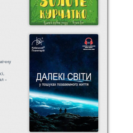
смічну
сі,
ал –