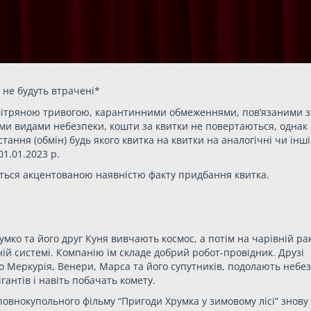
і не будуть втрачені*
 повітряною тривогою, карантинними обмеженнями, пов’язаними з
ми видами небезпеки, кошти за квитки не повертаються, однак
ння (обмін) будь якого квитка на квитки на аналогічні чи інші 
1.01.2023 р.
ться акцентованою наявністю факту придбання квитка.
умко
та його друг Куня вивчають космос, а потім на чарівній ра
й системі. Компанію їм складе добрий робот-провідник. Друзі
о Меркурія, Венери, Марса та його супутників, подолають небез
ігантів і навіть побачать комету.
з повнокупольного фільму “Пригоди
Хрумка
у зимовому лісі” знову