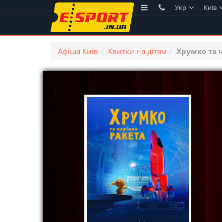
Укр
Київ
Афіша Київ
Квитки на дітям
Хрумко та ч