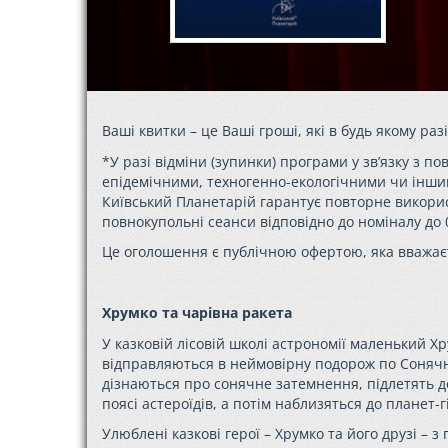
Ваші квитки – це Ваші гроші, які в будь якому раз
*У разі відміни (зупинки) програми у зв’язку з
епідемічними, техногенно-екологічними чи інши
Київський Планетарій гарантує повторне використа
повнокупольні сеанси відповідно до номіналу до 0
Це оголошення є публічною офертою, яка вважає
Хрумко та чарівна ракета
У казковій лісовій школі астрономії маленький
Хр
відправляються в неймовірну подорож по Сонячні
дізнаються про сонячне затемнення, підлетять д
поясі астероїдів, а потім наблизяться до планет-г
Улюблені казкові герої –
Хрумко
та його друзі – 