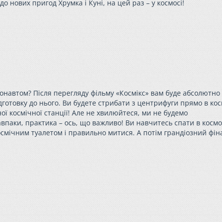
 до нових пригод
Хрумка
і Куні, на цей раз – у космосі!
ронавтом? Після перегляду фільму «Космікс» вам буде абсолютно
ідготовку до нього. Ви будете стрибати з центрифуги прямо в ко
ої космічної станції! Але не хвилюйтеся, ми не будемо
паки, практика – ось, що важливо! Ви навчитесь спати в космо
космічним туалетом і правильно митися. А потім грандіозний фін