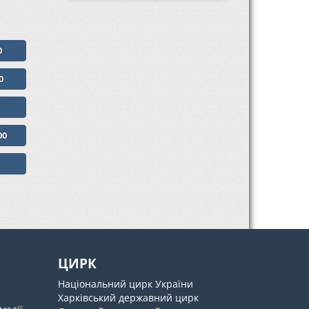
0
0
00
ЦИРК
Національний цирк України
Харківський державний цирк