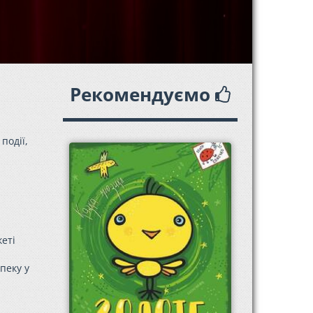
Рекомендуємо
події,
кеті
пеку у