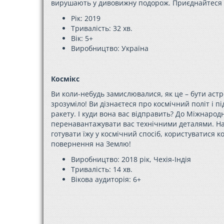
вирушають у дивовижну подорож. Приєднайтеся
Рік: 2019
Тривалість: 32 хв.
Вік: 5+
Виробництво: Україн
а
Космікс
Ви коли-небудь замислювалися, як це – бути аст
зрозуміло! Ви дізнаєтеся про космічний політ і п
ракету. І куди вона вас відправить? До Міжнародн
перенавантажувати вас технічними деталями. Нав
готувати їжу у космічний спосіб, користуватися 
повернення на Землю!
Виробництво: 2018 рік, Чехія-Індія
Тривалість: 14 хв.
Вікова аудиторія:
6+