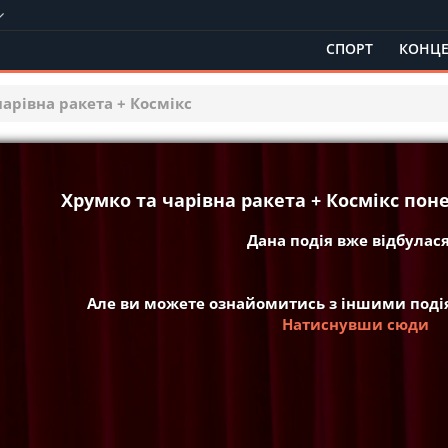
СПОРТ
КОНЦЕ
арівна ракета + Космікс
Хрумко та чарівна ракета + Космікс поне
Дана подія вже відбулася 
Але ви можете ознайомитись з іншими подія
Натиснувши сюди