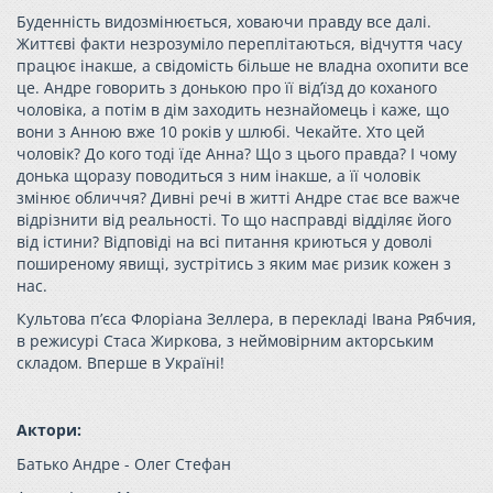
Буденність видозмінюється, ховаючи правду все далі.
Життєві факти незрозуміло переплітаються, відчуття часу
працює інакше, а свідомість більше не владна охопити все
це. Андре говорить з донькою про її від’їзд до коханого
чоловіка, а потім в дім заходить незнайомець і каже, що
вони з Анною вже 10 років у шлюбі. Чекайте. Хто цей
чоловік? До кого тоді їде Анна? Що з цього правда? І чому
донька щоразу поводиться з ним інакше, а її чоловік
змінює обличчя? Дивні речі в житті Андре стає все важче
відрізнити від реальності. То що насправді відділяє його
від істини? Відповіді на всі питання криються у доволі
поширеному явищі, зустрітись з яким має ризик кожен з
нас.
Культова п’єса Флоріана Зеллера, в перекладі Івана Рябчия,
в режисурі Стаса Жиркова, з неймовірним акторським
складом. Вперше в Україні!
Актори:
Батько Андре - Олег Стефан