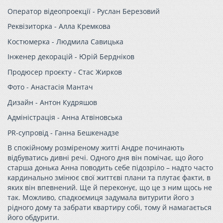
Оператор відеопроекції - Руслан Березовий
Реквізиторка - Алла Кремкова
Костюмерка - Людмила Савицька
Інженер декорацій - Юрій Бердніков
Продюсер проєкту - Стас Жирков
Фото - Анастасія Мантач
Дизайн - Антон Кудряшов
Адміністрація - Анна Атвіновська
PR-супровід - Ганна Бешкенадзе
В спокійному розміреному житті Андре починають
відбуватись дивні речі. Одного дня він помічає, що його
старша донька Анна поводить себе підозріло – надто часто
кардинально змінює свої життєві плани та плутає факти, в
яких він впевнений. Ще й переконує, що це з ним щось не
так. Можливо, спадкоємиця задумала витурити його з
рідного дому та забрати квартиру собі, тому й намагається
його обдурити.