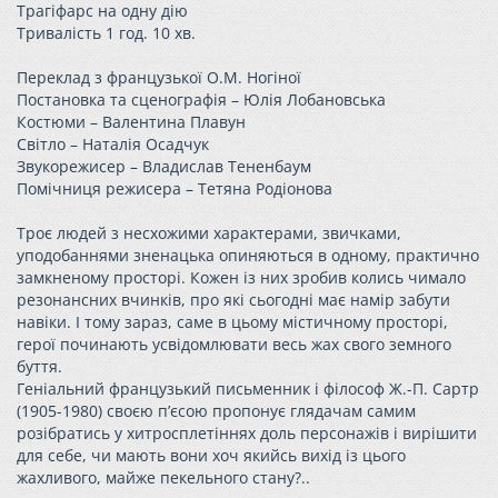
Трагіфарс на одну дію
Тривалість 1 год. 10 хв.
Переклад з французької О.М. Ногіної
Постановка та сценографія – Юлія Лобановська
Костюми – Валентина Плавун
Світло – Наталія Осадчук
Звукорежисер – Владислав Тененбаум
Помічниця режисера – Тетяна Родіонова
Троє людей з несхожими характерами, звичками,
уподобаннями зненацька опиняються в одному, практично
замкненому просторі. Кожен із них зробив колись чимало
резонансних вчинків, про які сьогодні має намір забути
навіки. І тому зараз, саме в цьому містичному просторі,
герої починають усвідомлювати весь жах свого земного
буття.
Геніальний французький письменник і філософ Ж.-П. Сартр
(1905-1980) своєю п’єсою пропонує глядачам самим
розібратись у хитросплетіннях доль персонажів і вирішити
для себе, чи мають вони хоч якийсь вихід із цього
жахливого, майже пекельного стану?..