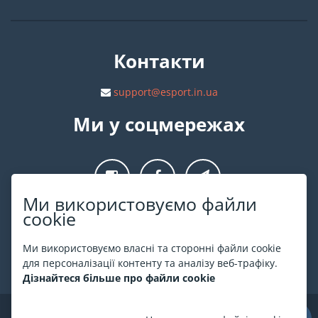
Контакти
support@esport.in.ua
Ми у соцмережах
Ми використовуємо файли
cookie
Про ESPORT
.in.ua
Ми використовуємо власні та сторонні файли cookie
На ESPORT.in.ua представлена афіша Києва та інших міст
для персоналізації контенту та аналізу веб-трафіку.
України. Всі квитки продаються офіційно. Ми працюємо
Дізнайтеся більше про файли cookie
безпосередньо з касами.
©
ESPORT
.in.ua
2026