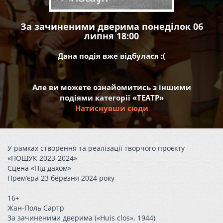
За зачиненими дверима понеділок 06
липня 18:00
Дана подія вже відбулася :(
Але ви можете ознайомитись з іншими
подіями категорії «ТЕАТР»
Натиснувши сюди
У рамках створення та реалізації творчого проєкту
«ПОШУК 2023-2024»
Сцена «Під дахом»
Прем’єра 23 березня 2024 року
16+
Жан-Поль Сартр
За зачиненими дверима («Huis clos», 1944)