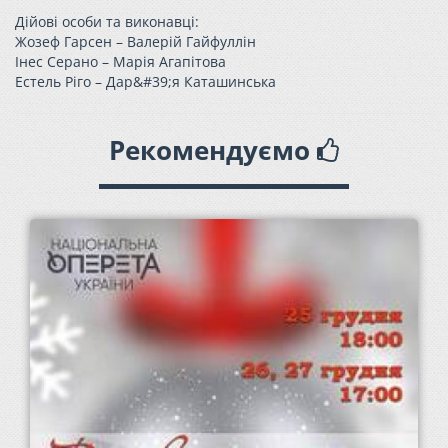
Дійові особи та виконавці:
Жозеф Гарсен – Валерій Гайфуллін
Інес Серано – Марія Агапітова
Естель Ріго – Дар&#39;я Каташинська
Рекомендуємо