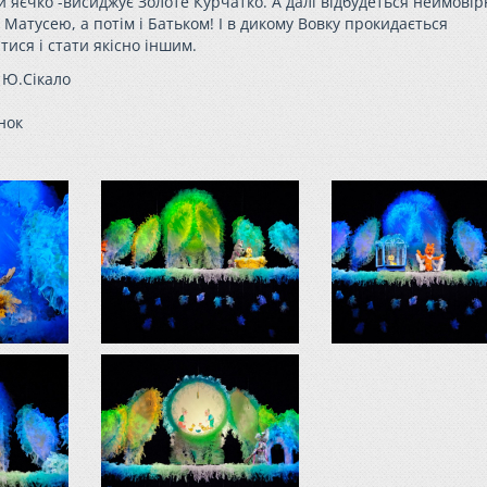
и яєчко -висиджує Золоте Курчатко. А далі відбудеться неймовір
атусею, а потім і Батьком! І в дикому Вовку прокидається
тися і стати якісно іншим.
и Ю.Сікало
нок