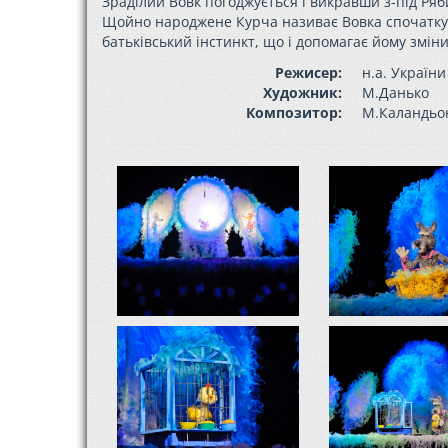
Зраділий Вовк погоджується і викравши з-під Ряб
Щойно народжене Курча називає Вовка спочатку М
батьківський інстинкт, що і допомагає йому зміни
Режисер:
н.а. Україн
Художник:
М.Данько
Композитор:
М.Каландьо