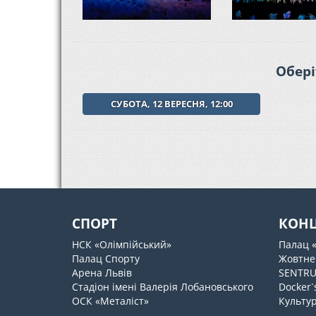
Обері
СУБОТА, 12 ВЕРЕСНЯ, 12:00
СПОРТ
КОН
НСК «Олімпійський»
Палац 
Палац Спорту
Жовтне
Арена Львів
SENTR
Стадіон імені Валерія Лобановського
Docker`
ОСК «Металіст»
Культур