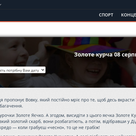
СПОРТ
КОНЦЕ
Золоте курча 08 серп
 пропонує Вовку, який постійно мріє про те, щоб десь вкрасти 
збагачення.
 Курочки Золоте Яєчко. А згодом, висидіти з цього яєчка Золоте К
кий золотий скарб, вони розбагатіють, а потім, відібравши у Ді
ї кредо — коли грабуєш «чесно», то це не грабіж!