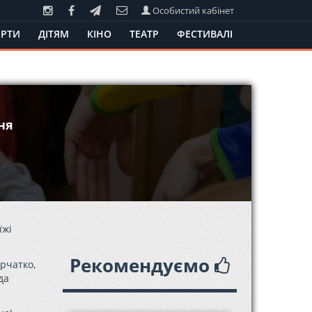
Особистий кабінет
РТИ
ДІТЯМ
КІНО
ТЕАТР
ФЕСТИВАЛІ
ня
їжі
Рекомендуємо
урчатко,
да