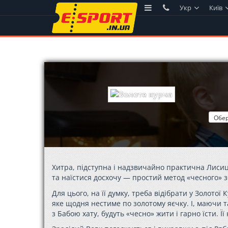
Укр
Київ
Хитра, підступна і надзвичайно практична Лисиця
та наїстися досхочу — простий метод «чесного» 
Для цього, на її думку, треба відібрати у Золотої
яке щодня нестиме по золотому яєчку. І, маючи та
з Бабою хату, будуть «чесно» жити і гарно їсти. Ї