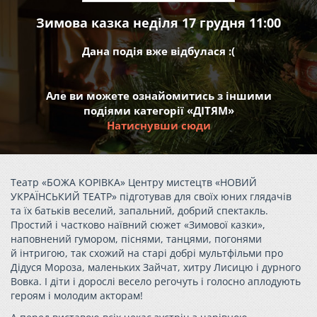
Зимова казка неділя 17 грудня 11:00
Дана подія вже відбулася :(
Але ви можете ознайомитись з іншими
подіями категорії «ДІТЯМ»
Натиснувши сюди
Театр «БОЖА КОРІВКА» Центру мистецтв «НОВИЙ
УКРАЇНСЬКИЙ ТЕАТР» підготував для своїх юних глядачів
та їх батьків веселий, запальний, добрий спектакль.
Простий і частково наївний сюжет «Зимової казки»,
наповнений гумором, піснями, танцями, погонями
й інтригою, так схожий на старі добрі мультфільми про
Дідуся Мороза, маленьких Зайчат, хитру Лисицю і дурного
Вовка. І діти і дорослі весело регочуть і голосно аплодують
героям і молодим акторам!