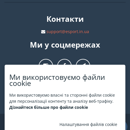
Контакти
support@esport.in.ua
Ми у соцмережах
Ми використовуємо файли
cookie
Про ESPORT
.in.ua
Ми використовуємо власні та сторонні файли cookie
На ESPORT.in.ua представлена афіша Києва та інших міст
для персоналізації контенту та аналізу веб-трафіку.
України. Всі квитки продаються офіційно. Ми працюємо
Дізнайтеся більше про файли cookie
безпосередньо з касами.
©
ESPORT
.in.ua
2026
Налаштування файлів cookie