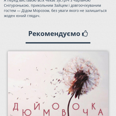
А перед виставою всіх чекає зустріч з чарівною
Снігуронькою, прикольним Зайцем і довгоочікуваним
гостем — Дідом Морозом, без уваги якого не залишиться
жоден юний глядач.
Рекомендуємо