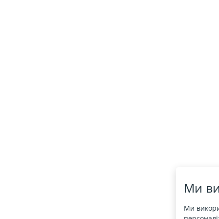
Ми ви
Ми викори
персоналіз