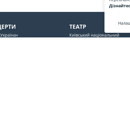
Дізнайтес
Налаш
ЦЕРТИ
ТЕАТР
«Україна»
Київський національний
академічний театр оперети
вий палац
Академічний театр драми і ко
UM
Молодий театр
s ABC
Національний академічний
ний центр Freedom Hall
драматичний театр ім.Лесі У
Театр на Подолі
Ми у соцмережах