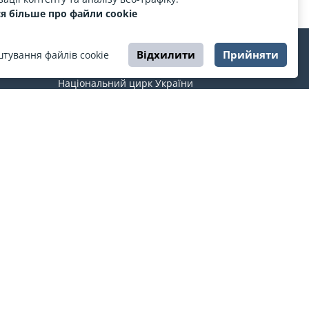
я більше про файли cookie
Відхилити
Прийняти
тування файлів cookie
ЦИРК
Національний цирк України
Харківський державний цирк
медії
Одеський державний цирк
Дніпровський державний цирк
Львівський державний цирк
країнки
Про ESPORT
.in.ua
На ESPORT.in.ua представлена афіша Києва та
інших міст України. Всі квитки продаються
офіційно. Ми працюємо безпосередньо з касами.