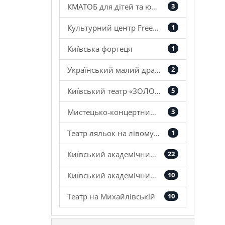
КМАТОБ для дітей та юнацтва
3
Культурний центр Freedom Hall
1
Київська фортеця
1
Український малий драматичний театр
2
Київський театр «ЗОЛОТІ ВОРОТА»
5
Мистецько-концертний центр ім. Івана Козловського
3
Театр ляльок на лівому березі Дніпра
1
Київський академічний театр «Колесо»
22
Київський академічний театр українського фольклору «Берегиня»
10
Театр на Михайлівській
10