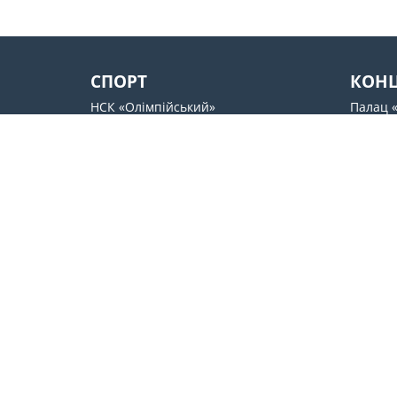
СПОРТ
КОН
НСК «Олімпійський»
Палац 
Палац Спорту
Жовтне
Арена Львів
SENTR
Стадіон імені Валерія Лобановського
Docker`
ОСК «Металіст»
Культур
Контакти
support@esport.in.ua