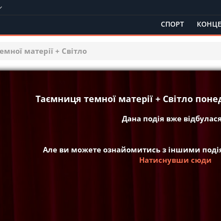
СПОРТ
КОНЦЕ
емної матерії + Світло
Таємниця темної матерії + Світло понед
Дана подія вже відбулася 
Але ви можете ознайомитись з іншими подія
Натиснувши сюди