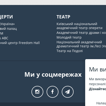
ЦЕРТИ
ТЕАТР
«Україна»
Київський національний
академічний театр оперети
вий палац
Академічний театр драми і ко
UM
Молодий театр
s ABC
Національний академічний
ний центр Freedom Hall
драматичний театр ім.Лесі У
Театр на Подолі
Ми ви
Ми у соцмережах
Ми викори
персоналіз
Дізнайтес
Налаш