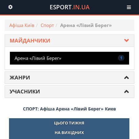
ESPORT
.IN.UA
Toggle
navigation
Афіша Київ
Спорт
Арена «Лівий Берег»
МАЙДАНЧИКИ
Арена «Лівий Берег»
1
ЖАНРИ
УЧАСНИКИ
СПОРТ: Афіша Арена «Лівий Берег» Киев
ЦЬОГО ТИЖНЯ
НА ВИХІДНИХ