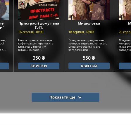
 не
Пристрасті дому пана
Мишоловка
М
ки"
Г.-П.
16 серпня, 18:00
18 серпня, 18:00
20 серп
овні,
Неповторна атмосфера
Лондонское предместье,
Лондонс
осі
кафе-театру переносить
которое отрезано от всего
которое
глядача у гостинну
мира сугробами, с его
мира суг
в...
вітальню пана...
загадочными...
загадоч
350 ₴
550 ₴
КВИТКИ
КВИТКИ
Показати ще