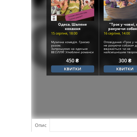
Одеса. Шалене
"Троє у човні,
кохання
рахуючи соба
15 серпня, 18:00
16 серпня, 14:00
Музична комедія. Граємо
Оповідання «Троє у ч
разом.
не рахуючи собаки» д
Запрошуємо на одеське
вважається чи не
ВЕСІЛЛЯ! Улюблені романси
найсмішнішим твором 
і...
450 ₴
300 ₴
КВИТКИ
КВИТКИ
Опис