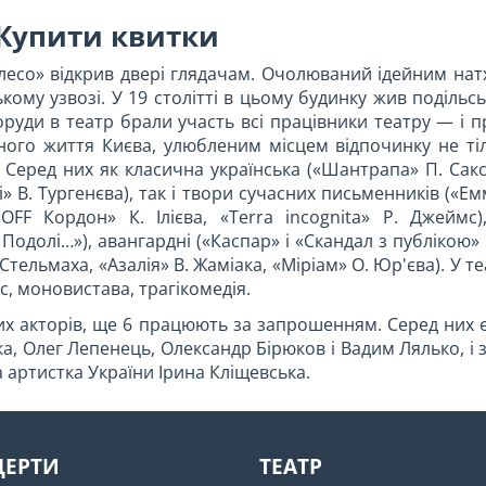
 Купити квитки
олесо» відкрив двері глядачам. Очолюваний ідейним н
ому узвозі. У 19 столітті в цьому будинку жив подільс
руди в театр брали участь всі працівники театру — і пр
ного життя Києва, улюбленим місцем відпочинку не тіл
 Серед них як класична українська («Шантрапа» П. Сакса
і» В. Тургенєва), так і твори сучасних письменників («Е
FF Кордон» К. Ілієва, «Terra inсоgnita» Р. Джеймс),
на Подолі…»), авангардні («Каспар» і «Скандал з публікою»
 Стельмаха, «Азалія» В. Жаміака, «Міріам» О. Юр'єва). У т
с, моновистава, трагікомедія.
их акторів, ще 6 працюють за запрошенням. Серед них є 
а, Олег Лепенець, Олександр Бірюков і Вадим Лялько, і 
артистка України Ірина Кліщевська.
ЦЕРТИ
ТЕАТР