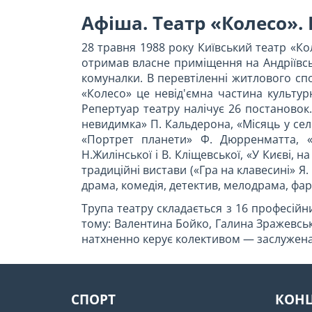
Афіша. Театр «Колесо».
28 травня 1988 року Київський театр «К
отримав власне приміщення на Андріївськ
комуналки. В перевтіленні житлового спо
«Колесо» це невід'ємна частина культур
Репертуар театру налічує 26 постановок.
невидимка» П. Кальдерона, «Місяць у сел
«Портрет планети» Ф. Дюрренматта, «O
Н.Жилінської і В. Кліщевської, «У Києві, 
традиційні вистави («Гра на клавесині» Я.
драма, комедія, детектив, мелодрама, фар
Трупа театру складається з 16 професійн
тому: Валентина Бойко, Галина Зражевськ
натхненно керує колективом — заслужена 
СПОРТ
КОН