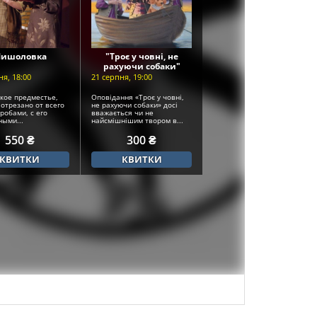
ишоловка
"Троє у човні, не
рахуючи собаки"
ня, 18:00
21 серпня, 19:00
кое предместье,
Оповідання «Троє у човні,
 отрезано от всего
не рахуючи собаки» досі
робами, с его
вважається чи не
ными...
найсмішнішим твором в...
550 ₴
300 ₴
КВИТКИ
КВИТКИ