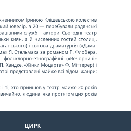
атхненником Іриною Кліщевською колектив
ький ювелір, в 20 — перебували радянські
ацівники служб, і актори. Сьогодні театр
ьки киян, а й численних гостей столиці.
ганського) і світова драматургія («Дама-
мма» Я. Стельмаха за романом Р. Флобера,
 фольклорно-етнографічні («Вечорниці»
 П. Хандке, «Жінки Моцарта» Ф. Міттерер) і
еатрі представлені майже всі відомі жанри:
і ті, хто прийшов у театр майже 20 років
звичайно, людина, яка протягом цих років
ЦИРК