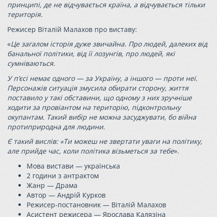
принципі, де не відчувається країна, а відчувається тільки
територія.
Режисер Віталій Малахов про виставу:
«
Це загалом історія дуже звичайна. Про людей, далеких від
банальної політики, від її лозунгів, про людей, які
сумніваються.
У п’єсі немає одного — за Україну, а іншого — проти неї.
Персонажів ситуація змусила обирати сторону, життя
поставило у такі обставини, що одному з них зручніше
ходити за провіантом на територію, підконтрольну
окупантам. Такий вибір не можна засуджувати, бо війна
протиприродна для людини.
Є такий вислів: «Ти можеш не звертати уваги на політику,
але прийде час, коли політика візьметься за тебе
».
Мова вистави — українська
2 години з антрактом
Жанр — Драма
Автор — Андрій Курков
Режисер-постановник — Віталій Малахов
Асистент режисера — Ярослава Калязіна