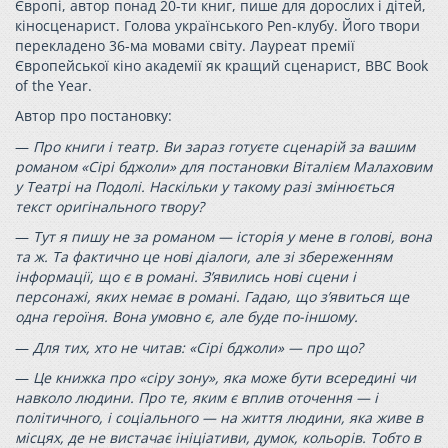
Європі, автор понад 20-ти книг, пише для дорослих і дітей,
кіносценарист. Голова українського Pen-клубу. Його твори
перекладено 36-ма мовами світу. Лауреат премії
Європейської кіно академії як кращий сценарист, BBC Book
of the Year.
Автор про постановку:
—
Про книги і театр. Ви зараз готуєте сценарій за вашим
романом «Сірі бджоли» для постановки Віталієм Малаховим
у Театрі на Подолі. Наскільки у такому разі змінюється
текст оригінального твору?
—
Тут я пишу не за романом — історія у мене в голові, вона
та ж. Та фактично це нові діалоги, але зі збереженням
інформації, що є в романі. З’явились нові сцени і
персонажі, яких немає в романі. Гадаю, що з’явиться ще
одна героїня. Вона умовно є, але буде
по-іншому
.
—
Для тих, хто не читав: «Сірі бджоли» — про що?
—
Це книжка про «сіру зону», яка може бути всередині чи
навколо людини. Про те, яким є вплив оточення — і
політичного, і соціального — на життя людини, яка живе в
місцях, де не вистачає ініціативи, думок, кольорів. Тобто в