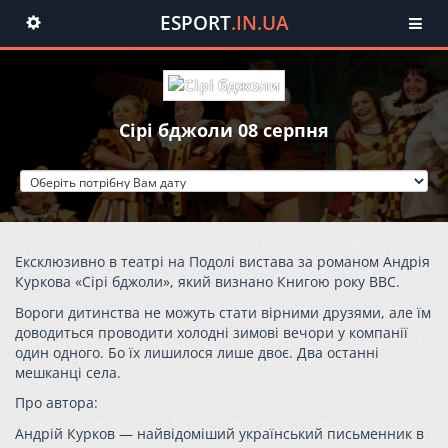
ESPORT
.IN.UA
Toggle
navigation
Сірі бджоли 08 серпня
Ексклюзивно в театрі на Подолі вистава за романом Андрія
Куркова «Сірі бджоли», який визнано Книгою року ВВС.
Вороги дитинства не можуть стати вірними друзями, але їм
доводиться проводити холодні зимові вечори у компанії
один одного. Бо їх лишилося лише двоє. Два останні
мешканці села.
Про автора:
Андрій Курков — найвідоміший український письменник в