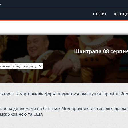
СПОРТ
КОНЦЕ
Шантрапа 08 серпн
акторів. У жартівливій формі подаються “лаштунки” провінційно
начена дипломами на багатьох Міжнародних фестивалях, брала 
 між Україною та США.