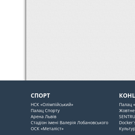
СПОРТ
КОН
НСК «Олімпійський»
Палац 
Палац Спорту
Жовтне
Арена Львів
SENTR
Стадіон імені Валерія Лобановського
Docker`
ОСК «Металіст»
Культур