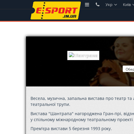
Укр
Київ
Весела, музична, запальна вистава про театр та 
театральної трупи.
Вистава "Шантрапа" нагороджена Гран-прі, відз
у спільному міжнародному театральному проекті
Прем'єра вистави 5 березня 1993 року.