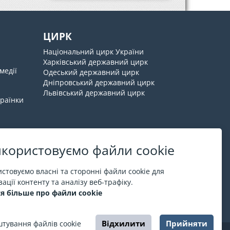
ЦИРК
Національний цирк України
Харківський державний цирк
медії
Одеський державний цирк
Дніпровський державний цирк
Львівський державний цирк
країнки
користовуємо файли cookie
Про ESPORT
.in.ua
стовуємо власні та сторонні файли cookie для
ації контенту та аналізу веб-трафіку.
На ESPORT.in.ua представлена афіша Києва та
я більше про файли cookie
інших міст України. Всі квитки продаються
офіційно. Ми працюємо безпосередньо з касами.
Відхилити
Прийняти
тування файлів cookie