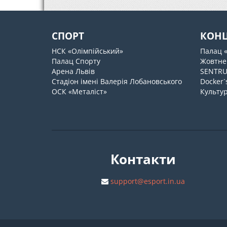
СПОРТ
КОН
НСК «Олімпійський»
Палац 
Палац Спорту
Жовтне
Арена Львів
SENTR
Стадіон імені Валерія Лобановського
Docker`
ОСК «Металіст»
Культур
Контакти
support@esport.in.ua