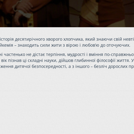
сторія десятирічного хворого хлопчика, який знаючи свій нев
ейкемія – знаходить сили жити з вірою і любов’ю до оточуючих.
ні частенько не дістає терпіння, мудрості і вміння по-справжнь
ік пізнав ці складні науки, дійшов глибинної філософії життя. У
аження дитячої безпосередності, а з іншого – безліч дорослих п