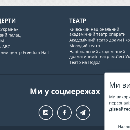
ЦЕРТИ
ТЕАТР
«Україна»
Київський національний
академічний театр оперети
вий палац
Академічний театр драми і ко
UM
Молодий театр
s ABC
Національний академічний
ний центр Freedom Hall
драматичний театр ім.Лесі У
Театр на Подолі
Ми ви
Ми у соцмережах
Ми викори
персоналіз
Дізнайтес
Налаш