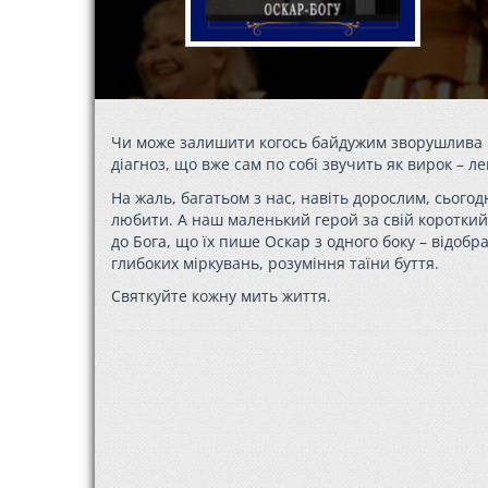
Чи може залишити когось байдужим зворушлива і
діагноз, що вже сам по собі звучить як вирок – л
На жаль, багатьом з нас, навіть дорослим, сьогод
любити. А наш маленький герой за свій короткий в
до Бога, що їх пише Оскар з одного боку – відобр
глибоких міркувань, розуміння таїни буття.
Святкуйте кожну мить життя.