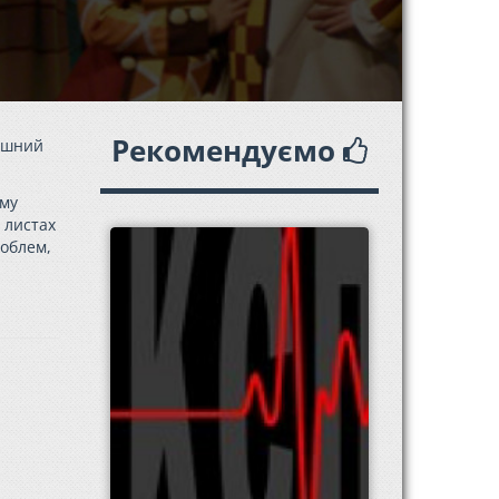
Рекомендуємо
тішний
ому
 листах
роблем,