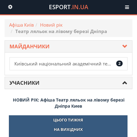
ESPORT
.IN.UA
Toggle
navigation
Афіша Київ
Новий рік
Театр ляльок на лівому березі Дніпра
МАЙДАНЧИКИ
Київський національний академічний театр оперети
2
УЧАСНИКИ
НОВИЙ РІК: Афіша Театр ляльок на лівому березі
Дніпра Киев
ЦЬОГО ТИЖНЯ
НА ВИХІДНИХ