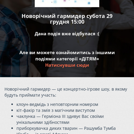
Новорічний гармидер субота 29
грудня 15:00
Дана подія вже відбулася :(
Але ви можете ознайомитись з іншими
подіями категорії «ДІТЯМ»
Натиснувши сюди
Новорічний гармидер — це концертно-ігрове шоу, в якому
будуть приймати участь:
клоун-ведмідь з неповторним номером
кіт-факір та змія з магічним виступом
чаклунка — Герміона III здивує Вас своїми
унікальними здібностями
приборкувачка диких тварин — Рашумба Тумба