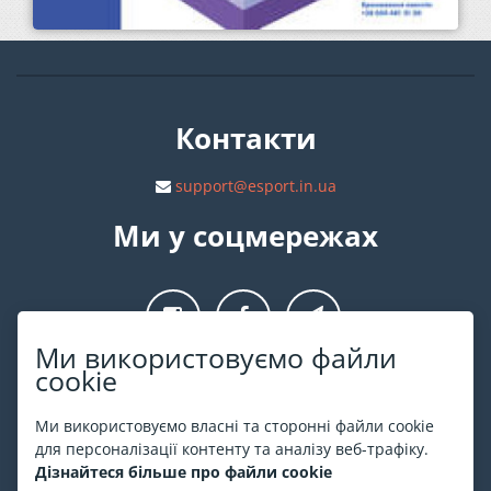
Контакти
support@esport.in.ua
Ми у соцмережах
Ми використовуємо файли
cookie
Про ESPORT
.in.ua
Ми використовуємо власні та сторонні файли cookie
На ESPORT.in.ua представлена афіша Києва та інших міст
для персоналізації контенту та аналізу веб-трафіку.
України. Всі квитки продаються офіційно. Ми працюємо
Дізнайтеся більше про файли cookie
безпосередньо з касами.