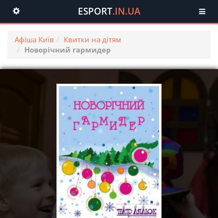
ESPORT
.IN.UA
Toggle
navigation
Афіша Київ
Квитки на дітям
Новорічний гармидер