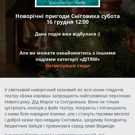
Новорічні пригоди Сніговика субота
16 грудня 12:00
Дана подія вже відбулася :(
Але ви можете ознайомитись з іншими
подіями категорії «ДІТЯМ»
Натиснувши сюди
У святковий новорічний казковий ліс всіх юних глядачів
театру «Божа корівка» запрошують найголовніші персонажі
Нового року, Дід Мороз та Снігуронька. Вони не тільки
зустрінуть хлопців у фойє театру, пограють і потанцюють
з ними біля нарядної ялинки, але і стануть героями веселої
і доброї казки про невдаху Сніговика, шкідливу Холоднечу,
бешкетних Зайців і прокинувся серед зими Ведмедя.