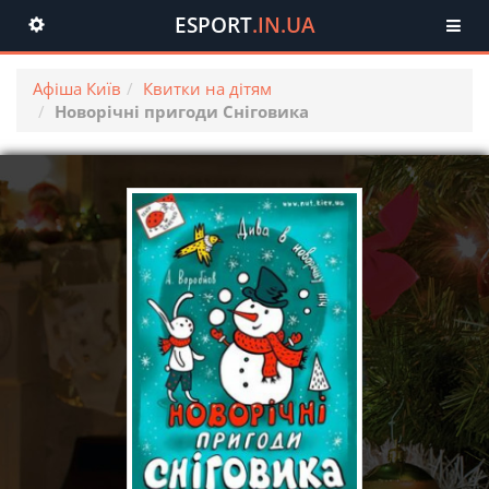
ESPORT
.IN.UA
Toggle
navigation
Афіша Київ
Квитки на дітям
Новорічні пригоди Сніговика