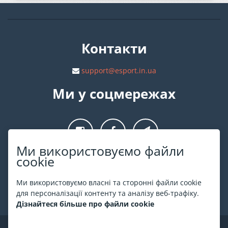
Контакти
support@esport.in.ua
Ми у соцмережах
Ми використовуємо файли
cookie
Про ESPORT
.in.ua
Ми використовуємо власні та сторонні файли cookie
На ESPORT.in.ua представлена афіша Києва та інших міст
для персоналізації контенту та аналізу веб-трафіку.
України. Всі квитки продаються офіційно. Ми працюємо
Дізнайтеся більше про файли cookie
безпосередньо з касами.
©
ESPORT
.in.ua
2026