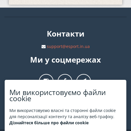
Контакти
support@esport.in.ua
Ми у соцмережах
Ми використовуємо файли
cookie
Про ESPORT
.in.ua
Ми використовуємо власні та сторонні файли cookie
На ESPORT.in.ua представлена афіша Києва та інших міст
для персоналізації контенту та аналізу веб-трафіку.
України. Всі квитки продаються офіційно. Ми працюємо
Дізнайтеся більше про файли cookie
безпосередньо з касами.