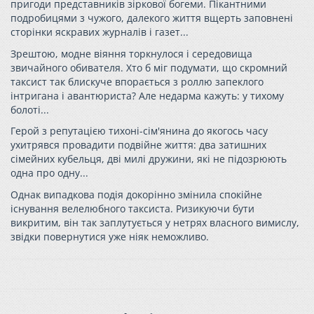
пригоди представників зіркової богеми. Пікантними
подробицями з чужого, далекого життя вщерть заповнені
сторінки яскравих журналів і газет...
Зрештою, модне віяння торкнулося і середовища
звичайного обивателя. Хто б міг подумати, що скромний
таксист так блискуче впорається з роллю запеклого
інтригана і авантюриста? Але недарма кажуть: у тихому
болоті...
Герой з репутацією тихоні-сім'янина до якогось часу
ухитрявся провадити подвійне життя: два затишних
сімейних кубельця, дві милі дружини, які не підозрюють
одна про одну...
Однак випадкова подія докорінно змінила спокійне
існування велелюбного таксиста. Ризикуючи бути
викритим, він так заплутується у нетрях власного вимислу,
звідки повернутися уже ніяк неможливо.