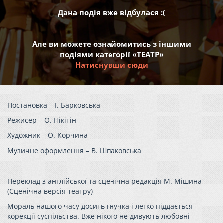
Дана подія вже відбулася :(
Але ви можете ознайомитись з іншими
подіями категорії «ТЕАТР»
Натиснувши сюди
Постановка – І. Барковська
Режисер – О. Нікітін
Художник – О. Корчина
Музичне оформлення – В. Шпаковська
Переклад з англійської та сценічна редакція М. Мішина
(Сценічна версія театру)
Мораль нашого часу досить гнучка і легко піддається
корекції суспільства. Вже нікого не дивують любовні