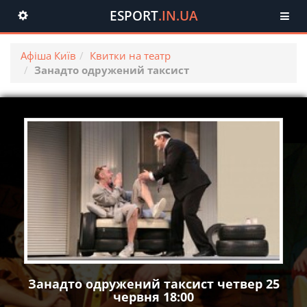
ESPORT
.IN.UA
Toggle
navigation
Афіша Київ
Квитки на театр
Занадто одружений таксист
Занадто одружений таксист четвер 25
червня 18:00