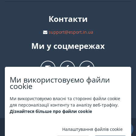
Контакти
support@esport.in.ua
Ми у соцмережах
Ми використовуємо файли
cookie
Про ESPORT
.in.ua
Ми використовуємо власні та сторонні файли cookie
На ESPORT.in.ua представлена афіша Києва та інших міст
для персоналізації контенту та аналізу веб-трафіку.
України. Всі квитки продаються офіційно. Ми працюємо
Дізнайтеся більше про файли cookie
безпосередньо з касами.
©
ESPORT
.in.ua
2026
Налаштування файлів cookie