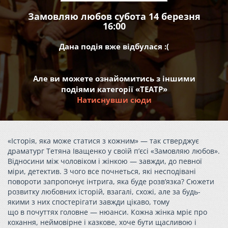
Замовляю любов субота 14 березня
16:00
Дана подія вже відбулася :(
Але ви можете ознайомитись з іншими
подіями категорії «ТЕАТР»
Натиснувши сюди
«Історія, яка може статися з кожним» — так стверджує
драматург Тетяна Іващенко у своїй п’єсі «Замовляю любов».
Відносини між чоловіком і жінкою — завжди, до певної
міри, детектив. З чого все почнеться, які несподівані
повороти запропонує інтрига, яка буде розв’язка? Сюжети
розвитку любовних історій, взагалі, схожі, але за будь-
якими з них спостерігати завжди цікаво, тому
що в почуттях головне — нюанси. Кожна жінка мріє про
кохання, неймовірне і казкове, хоче бути щасливою і