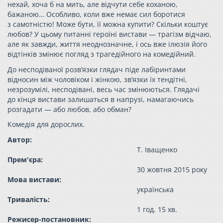
нехай, хоча б на мить, але відчути себе коханою,
бажаною… Особливо, коли вже немає сил боротися
з самотністю! Може бути, її можна купити? Скільки коштує
любов? У цьому питанні героїні вистави — трагізм відчаю,
але як завжди, життя неоднозначне, і ось вже ілюзія його
відтінків змінює погляд з трагедійного на комедійний.
До несподіваної розв’язки глядач піде лабіринтами
відносин між чоловіком і жінкою, зв’язки їх тендітні,
незрозумілі, несподівані, весь час змінюються. Глядачі
до кінця вистави залишаться в напрузі, намагаючись
розгадати — або любов, або обман?
Комедія для дорослих.
Автор:
Т. Іващенко
Прем'єра:
30 жовтня 2015 року
Мова вистави:
українська
Тривалість:
1 год. 15 хв.
Режисер-постановник: