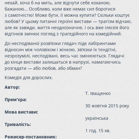
нехай, хоча б на мить, але відчути себе коханою,
бажаною… Особливо, коли вже немає сил боротися
з самотністю! Може бути, її можна купити? Скільки коштує
любов? У цьому питанні героїні вистави — трагізм відчаю,
але як завжди, життя неоднозначне, і ось вже ілюзія його
відтінків змінює погляд з трагедійного на комедійний.
До несподіваної розв’язки глядач піде лабіринтами
відносин між чоловіком і жінкою, зв’язки їх тендітні,
незрозумілі, несподівані, весь час змінюються. Глядачі
до кінця вистави залишаться в напрузі, намагаючись
розгадати — або любов, або обман?
Комедія для дорослих.
Автор:
Т. Іващенко
Прем'єра:
30 жовтня 2015 року
Мова вистави:
українська
Тривалість:
1 год. 15 хв.
Режисер-постановник: