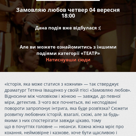
Замовляю любов четвер 04 вересня
18:00
Дана подія вже відбулася :(
Але ви можете ознайомитись з іншими
подіями категорії «ТЕАТР»
Натиснувши сюди
«Історія, яка може статися з кожним» — так стверджує
драматург Тетяна Іващенко у своїй п’єсі «Замовляю любов».
Відносини між чоловіком і жінкою — завжди, до певної
міри, детектив. З чого все почнеться, які несподівані
повороти запропонує інтрига, яка буде розв’язка? Сюжети
розвитку любовних історій, взагалі, схожі, але за будь-
якими з них спостерігати завжди цікаво, тому
що в почуттях головне — нюанси. Кожна жінка мріє про
кохання, неймовірне і казкове, хоче бути щасливою і