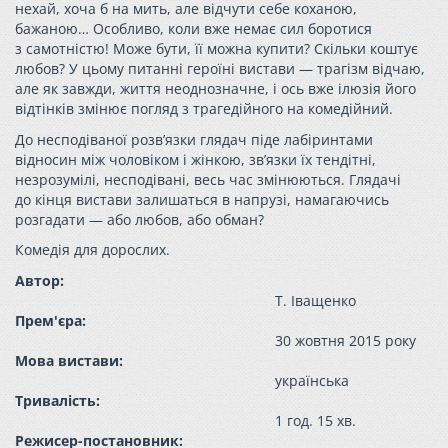
нехай, хоча б на мить, але відчути себе коханою,
бажаною… Особливо, коли вже немає сил боротися
з самотністю! Може бути, її можна купити? Скільки коштує
любов? У цьому питанні героїні вистави — трагізм відчаю,
але як завжди, життя неоднозначне, і ось вже ілюзія його
відтінків змінює погляд з трагедійного на комедійний.
До несподіваної розв’язки глядач піде лабіринтами
відносин між чоловіком і жінкою, зв’язки їх тендітні,
незрозумілі, несподівані, весь час змінюються. Глядачі
до кінця вистави залишаться в напрузі, намагаючись
розгадати — або любов, або обман?
Комедія для дорослих.
Автор:
Т. Іващенко
Прем'єра:
30 жовтня 2015 року
Мова вистави:
українська
Тривалість:
1 год. 15 хв.
Режисер-постановник: