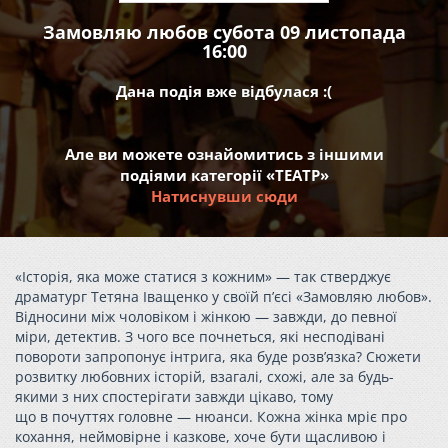
Замовляю любов субота 09 листопада
16:00
Дана подія вже відбулася :(
Але ви можете ознайомитись з іншими
подіями категорії «ТЕАТР»
Натиснувши сюди
«Історія, яка може статися з кожним» — так стверджує
драматург Тетяна Іващенко у своїй п’єсі «Замовляю любов».
Відносини між чоловіком і жінкою — завжди, до певної
міри, детектив. З чого все почнеться, які несподівані
повороти запропонує інтрига, яка буде розв’язка? Сюжети
розвитку любовних історій, взагалі, схожі, але за будь-
якими з них спостерігати завжди цікаво, тому
що в почуттях головне — нюанси. Кожна жінка мріє про
кохання, неймовірне і казкове, хоче бути щасливою і