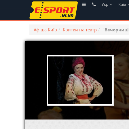
Укр
Київ
Афіша Київ
Квитки на театр
"Вечорниці