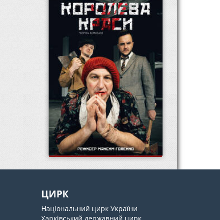
ЦИРК
Національний цирк України
Харківський державний цирк