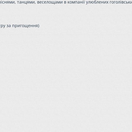
піснями, танцями, веселощами в компанії улюблених гоголівськ
атру за пригощення)