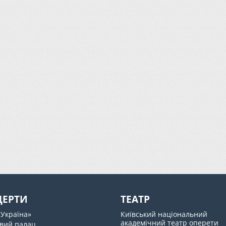
ЦЕРТИ
ТЕАТР
«Україна»
Київський національний
академічний театр оперети
вий палац