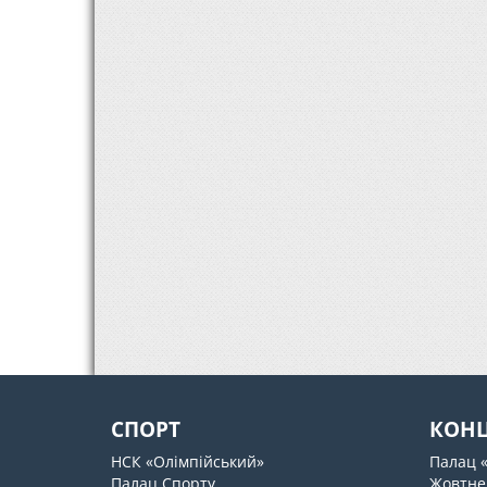
СПОРТ
КОН
НСК «Олімпійський»
Палац 
Палац Спорту
Жовтне