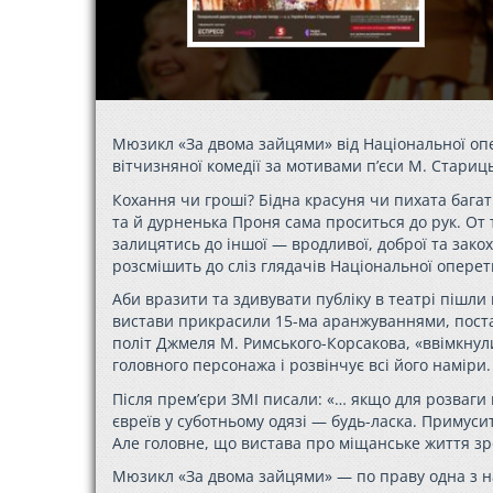
Мюзикл «За двома зайцями» від Національної опе
вітчизняної комедії за мотивами п’єси М. Стариць
Кохання чи гроші? Бідна красуня чи пихата багат
та й дурненька Проня сама проситься до рук. От 
залицятись до іншої — вродливої, доброї та зако
розсмішить до сліз глядачів Національної оперет
Аби вразити та здивувати публіку в театрі пішли 
вистави прикрасили 15-ма аранжуваннями, поста
політ Джмеля М. Римського-Корсакова, «ввімкнул
головного персонажа і розвінчує всі його наміри.
Після прем’єри ЗМІ писали: «… якщо для розваги
євреїв у суботньому одязі — будь-ласка. Примус
Але головне, що вистава про міщанське життя з
Мюзикл «За двома зайцями» — по праву одна з н