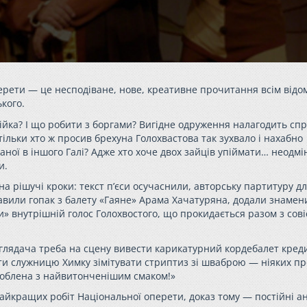
рети — це несподіване, нове, креативне прочитання всім відо
кого.
ійка? І що робити з боргами? Вигідне одруження налагодить спр
тільки хто ж просив брехуна Голохвастова так зухвало і нахабно
ханої в іншого Галі? Адже хто хоче двох зайців упіймати… неодмі
и.
на рішучі кроки: текст п’єси осучаснили, авторську партитуру д
вили гопак з балету «Гаяне» Арама Хачатуряна, додали знамен
и» внутрішній голос Голохвостого, що прокидається разом з сов
 глядача треба на сцену вивести карикатурний кордебалет кред
ити служницю Химку зімітувати стриптиз зі шваброю — ніяких п
роблена з найвитонченішим смаком!»
айкращих робіт Національної оперети, доказ тому — постійні а