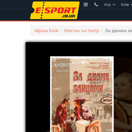
Укр
Київ
Афіша Київ
Квитки на театр
За двома 