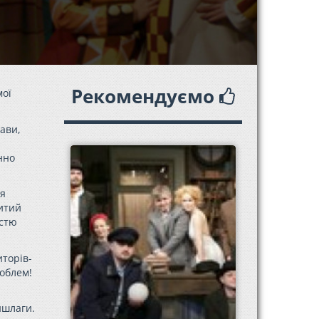
Рекомендуємо
мої
ави,
нно
ля
итий
істю
иторів-
роблем!
ншлаги.