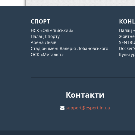
СПОРТ
КОН
НСК «Олімпійський»
Палац 
Палац Спорту
Жовтне
Арена Львів
SENTR
Стадіон імені Валерія Лобановського
Docker`
ОСК «Металіст»
Культур
Контакти
support@esport.in.ua