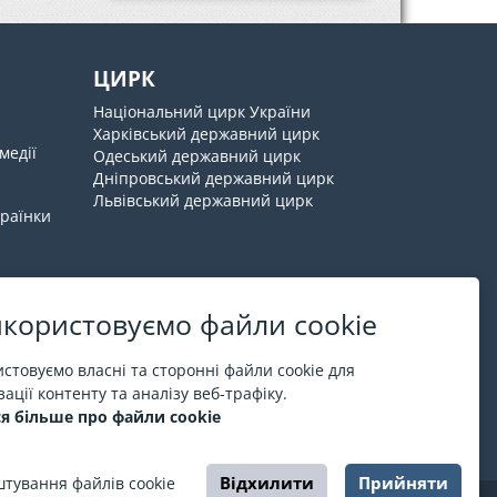
ЦИРК
Національний цирк України
Харківський державний цирк
медії
Одеський державний цирк
Дніпровський державний цирк
Львівський державний цирк
країнки
користовуємо файли cookie
Про ESPORT
.in.ua
стовуємо власні та сторонні файли cookie для
ації контенту та аналізу веб-трафіку.
На ESPORT.in.ua представлена афіша Києва та
я більше про файли cookie
інших міст України. Всі квитки продаються
офіційно. Ми працюємо безпосередньо з касами.
Відхилити
Прийняти
тування файлів cookie