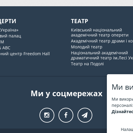
ЦЕРТИ
ТЕАТР
«Україна»
Київський національний
академічний театр оперети
вий палац
Академічний театр драми і ко
UM
Молодий театр
s ABC
Національний академічний
ний центр Freedom Hall
драматичний театр ім.Лесі У
Театр на Подолі
Ми ви
Ми у соцмережах
Ми викори
персоналіз
Дізнайтес
Налаш