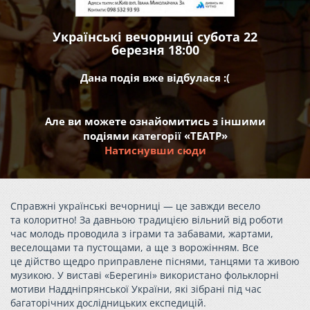
Українські вечорниці субота 22
березня 18:00
Дана подія вже відбулася :(
Але ви можете ознайомитись з іншими
подіями категорії «ТЕАТР»
Натиснувши сюди
Справжні українські вечорниці — це завжди весело
та колоритно! За давньою традицією вільний від роботи
час молодь проводила з іграми та забавами, жартами,
веселощами та пустощами, а ще з ворожінням. Все
це дійство щедро приправлене піснями, танцями та живою
музикою. У виставі «Берегині» використано фольклорні
мотиви Наддніпрянської України, які зібрані під час
багаторічних дослідницьких експедицій.