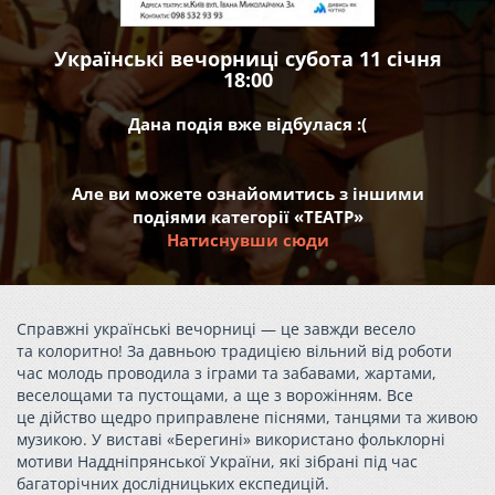
Українські вечорниці субота 11 січня
18:00
Дана подія вже відбулася :(
Але ви можете ознайомитись з іншими
подіями категорії «ТЕАТР»
Натиснувши сюди
Справжні українські вечорниці — це завжди весело
та колоритно! За давньою традицією вільний від роботи
час молодь проводила з іграми та забавами, жартами,
веселощами та пустощами, а ще з ворожінням. Все
це дійство щедро приправлене піснями, танцями та живою
музикою. У виставі «Берегині» використано фольклорні
мотиви Наддніпрянської України, які зібрані під час
багаторічних дослідницьких експедицій.