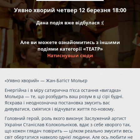
Уявно хворий четвер 12 березня 18:00
Дана подія вже відбулася :(
Але ви можете ознайомитись з іншими
подіями категорії «ТЕАТР»
Натиснувши сюди
«Уявно хворий» — Жан-Батіст Мольєр
Енергійна і в міру сатирична п’єса остання «вигадка»
Мольєра — те, що розбудить ваш розум в ці сірі будні.
Яскрава і неоднозначна постановка змусить вас
дивуватися, сміятися і відчувати життя по-новому.
Головний герой, роль якого виконує Заслужений артист
України Станіслав Колокольніков, вдає з себе хворого так,
що кожен глядач повірить — цілком реально змусити весь
світ обертатися навколо однієї людини. Але ось любити не