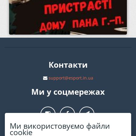
Контакти
support@esport.in.ua
Ми у соцмережах
Ми використовуємо файли
cookie
Про ESPORT
.in.ua