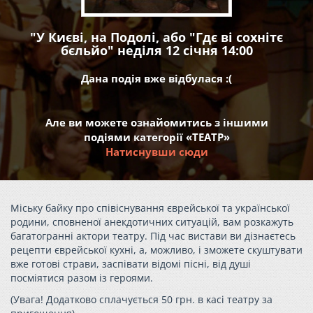
"У Києві, на Подолі, або "Гдє ві сохнітє
бєльйо" неділя 12 січня 14:00
Дана подія вже відбулася :(
Але ви можете ознайомитись з іншими
подіями категорії «ТЕАТР»
Натиснувши сюди
Міську байку про співіснування єврейської та української
родини, сповненої анекдотичних ситуацій, вам розкажуть
багатогранні актори театру. Під час вистави ви дізнаєтесь
рецепти єврейської кухні, а, можливо, і зможете скуштувати
вже готові страви, заспівати відомі пісні, від душі
посміятися разом із героями.
(Увага! Д
одатково сплачується 50 грн. в касі театру за