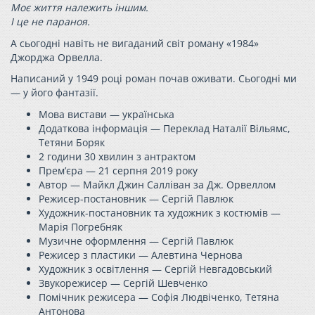
Моє життя належить іншим.
І це не параноя.
А сьогодні навіть не вигаданий світ роману «1984»
Джорджа Орвелла.
Написаний у 1949 році роман почав оживати. Сьогодні ми
— у його фантазії.
Мова вистави — українська
Додаткова інформація — Переклад Наталії Вільямс,
Тетяни Боряк
2 години 30 хвилин з антрактом
Прем’єра — 21 серпня 2019 року
Автор — Майкл Джин Салліван за Дж. Орвеллом
Режисер-постановник — Сергій Павлюк
Художник-постановник та художник з костюмів —
Марія Погребняк
Музичне оформлення — Сергій Павлюк
Режисер з пластики — Алевтина Чернова
Художник з освітлення — Сергій Невгадовський
Звукорежисер — Сергій Шевченко
Помічник режисера — Софія Людвіченко, Тетяна
Антонова