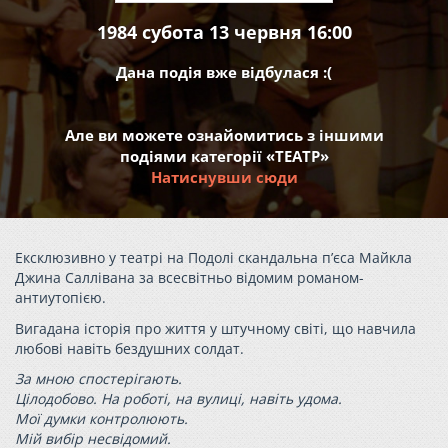
1984 субота 13 червня 16:00
Дана подія вже відбулася :(
Але ви можете ознайомитись з іншими
подіями категорії «ТЕАТР»
Натиснувши сюди
Ексклюзивно у театрі на Подолі скандальна п’єса Майкла
Джина Саллівана за всесвітньо відомим романом-
антиутопією.
Вигадана історія про життя у штучному світі, що навчила
любові навіть бездушних солдат.
За мною спостерігають.
Цілодобово. На роботі, на вулиці, навіть удома.
Мої думки контролюють.
Мій вибір несвідомий.