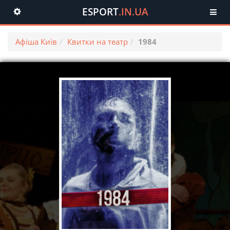
ESPORT
.IN.UA
Toggle
navigation
Афіша Київ
Квитки на театр
1984