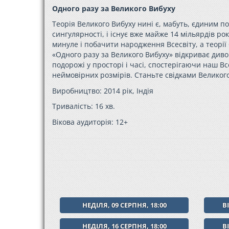
Одного разу за Великого Вибуху
Теорія Великого Вибуху нині є, мабуть, єдиним п
сингулярності, і існує вже майже 14 мільярдів ро
минуле і побачити народження Всесвіту, а теорі
«Одного разу за Великого Вибуху» відкриває див
подорожі у просторі і часі, спостерігаючи наш Вс
неймовірних розмірів. Станьте свідками Великого
Виробництво: 2014 рік, Індія
Тривалість: 16 хв.
Вікова аудиторія: 12+
НЕДІЛЯ, 09 СЕРПНЯ, 18:00
В
НЕДІЛЯ, 16 СЕРПНЯ, 18:00
В