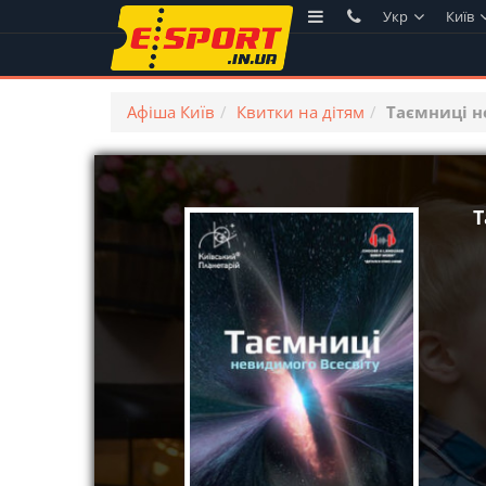
Укр
Київ
Афіша Київ
Квитки на дітям
Таємниці н
Т