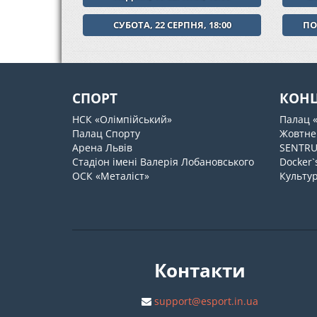
СУБОТА, 22 СЕРПНЯ, 18:00
ПО
СПОРТ
КОН
НСК «Олімпійський»
Палац 
Палац Спорту
Жовтне
Арена Львів
SENTR
Стадіон імені Валерія Лобановського
Docker`
ОСК «Металіст»
Культур
Контакти
support@esport.in.ua