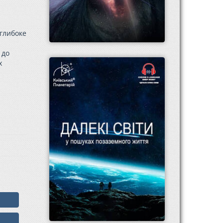
 глибоке
 до
х