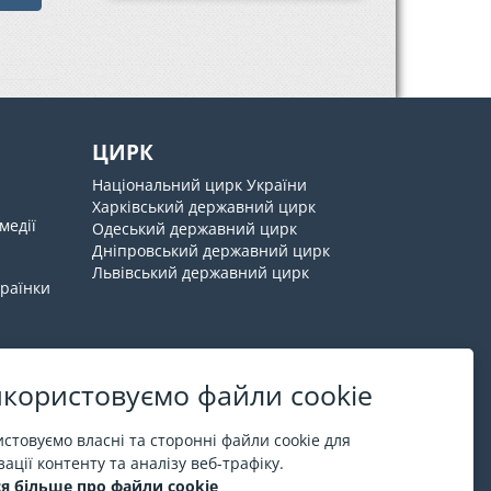
ЦИРК
Національний цирк України
Харківський державний цирк
медії
Одеський державний цирк
Дніпровський державний цирк
Львівський державний цирк
країнки
користовуємо файли cookie
Про ESPORT
.in.ua
стовуємо власні та сторонні файли cookie для
ації контенту та аналізу веб-трафіку.
На ESPORT.in.ua представлена афіша Києва та
я більше про файли cookie
інших міст України. Всі квитки продаються