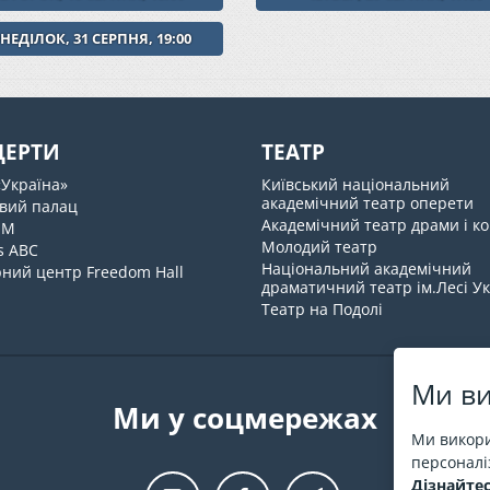
НЕДІЛОК, 31 СЕРПНЯ, 19:00
ЦЕРТИ
ТЕАТР
«Україна»
Київський національний
академічний театр оперети
вий палац
Академічний театр драми і ко
UM
Молодий театр
s ABC
Національний академічний
ний центр Freedom Hall
драматичний театр ім.Лесі У
Театр на Подолі
Ми ви
Ми у соцмережах
Ми викори
персоналіз
Дізнайтес