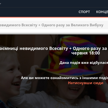
СПОРТ
КОНЦЕ
евидимого Всесвіту + Одного разу за Великого Вибуху
аємниці невидимого Всесвіту + Одного разу за
червня 18:00
Дана подія вже відбулася 
Але ви можете ознайомитись з іншими подія
Натиснувши сюди