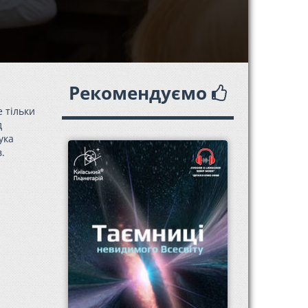
Рекомендуємо
е тільки
д
ука
.