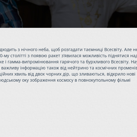
дходить з нічного неба, щоб розгадати таємниці Всесвіту. Але н
0-му столітті з появою ракет з’явилася можливість піднятися на
е і гамма-випромінювання гарячого та бурхливого Всесвіту. На
 важливу інформацію також від нейтрино та космічних променів
ійних хвиль від двох чорних дір, що зливаються, відкрило нові
 людському оку зображення космосу в повнокупольному фільмі