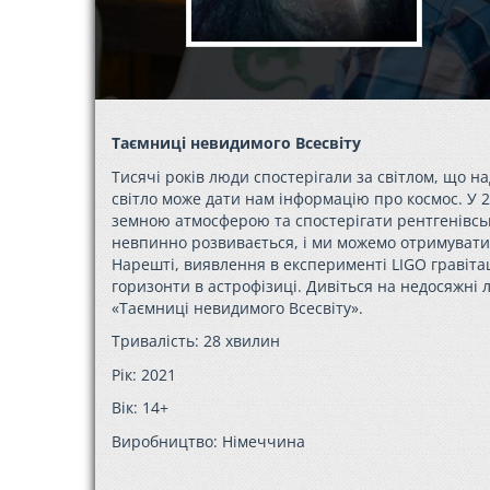
Таємниці невидимого Всесвіту
Тисячі років люди спостерігали за світлом, що на
світло може дати нам інформацію про космос. У 2
земною атмосферою та спостерігати рентгенівськ
невпинно розвивається, і ми можемо отримувати
Нарешті, виявлення в експерименті LIGO гравітац
горизонти в астрофізиці. Дивіться на недосяжні
«Таємниці невидимого Всесвіту».
Тривалість: 28 хвилин
Рік: 2021
Вік: 14+
Виробництво: Німеччина