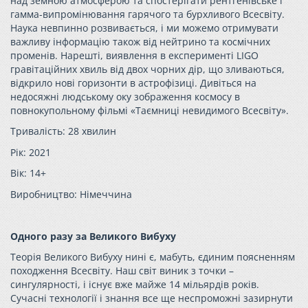
над земною атмосферою та спостерігати рентгенівське і
гамма-випромінювання гарячого та бурхливого Всесвіту.
Наука невпинно розвивається, і ми можемо отримувати
важливу інформацію також від нейтрино та космічних
променів. Нарешті, виявлення в експерименті LIGO
гравітаційних хвиль від двох чорних дір, що зливаються,
відкрило нові горизонти в астрофізиці. Дивіться на
недосяжні людському оку зображення космосу в
повнокупольному фільмі «Таємниці невидимого Всесвіту».
Тривалість: 28 хвилин
Рік: 2021
Вік: 14+
Виробництво: Німеччина
Одного разу за Великого Вибуху
Теорія Великого Вибуху нині є, мабуть, єдиним поясненням
походження Всесвіту. Наш світ виник з точки –
сингулярності, і існує вже майже 14 мільярдів років.
Сучасні технології і знання все ще неспроможні зазирнути