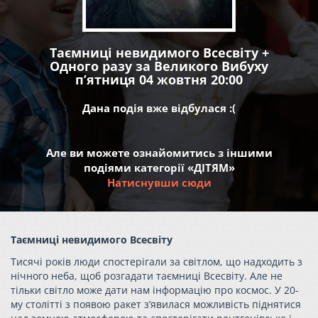
Таємниці невидимого Всесвіту +
Одного разу за Великого Вибуху
пʼятниця 04 жовтня 20:00
Дана подія вже відбулася :(
Але ви можете ознайомитись з іншими
подіями категорії «ДІТЯМ»
Натиснувши сюди
Таємниці невидимого Всесвіту
Тисячі років люди спостерігали за світлом, що надходить з
нічного неба, щоб розгадати таємниці Всесвіту. Але не
тільки світло може дати нам інформацію про космос. У 20-
му столітті з появою ракет з’явилася можливість піднятися