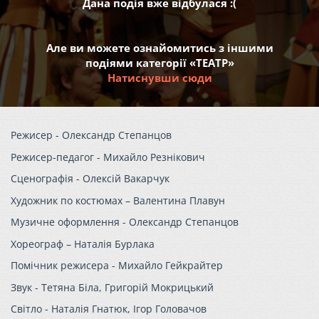
Дана подія вже відбулася :(
Але ви можете ознайомитись з іншими
подіями категорії «ТЕАТР»
Натиснувши сюди
Режисер - Олександр Степанцов
Режисер-педагог - Михайло Резнікович
Сценографія - Олексій Вакарчук
Художник по костюмах – Валентина Плавун
Музичне оформлення - Олександр Степанцов
Хореограф – Наталія Бурлака
Помічник режисера - Михайло Гейкрайтер
Звук
-
Тетяна Біла, Григорій Мокрицький
Світло
-
Наталія Гнатюк, Ігор Головачов