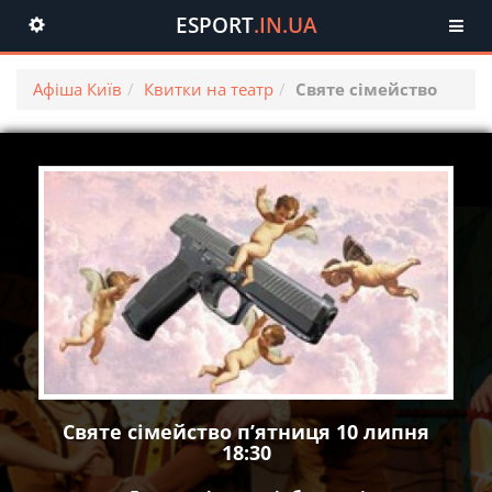
ESPORT
.IN.UA
Toggle
navigation
Афіша Київ
Квитки на театр
Святе сімейство
Святе сімейство пʼятниця 10 липня
18:30