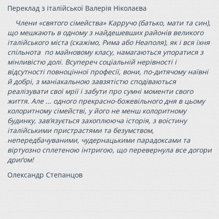
Переклад з італійської Валерія Ніколаєва
Члени «святого сімейства» Карручо (батько, мати та син),
що мешкають в одному з найдешевших районів великого
італійського міста (скажімо, Рима або Неаполя), як і вся їхня
спільнота по майновому класу, намагаються упоратися з
мінливістю долі. Всупереч соціальній нерівності і
відсутності повноцінної професії, вони, по-дитячому наївні
й добрі, з маніакальною завзятістю сподіваються
реалізувати свої мрії і забути про сумні моменти свого
життя. Але ... одного прекрасно-божевільного дня в цьому
колоритному сімействі, у його не менш колоритному
будинку, зав’язується захоплююча історія, з воістину
італійськими пристрастями та безумством,
непередбачуваними, чудернацькими парадоксами та
віртуозно сплетеною інтригою, що перевернула все догори
дриґом!
Олександр Степанцов