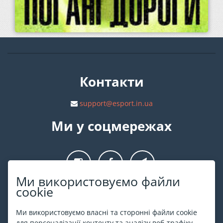
Контакти
support@esport.in.ua
Ми у соцмережах
Ми використовуємо файли
cookie
Про ESPORT
.in.ua
Ми використовуємо власні та сторонні файли cookie
На ESPORT.in.ua представлена афіша Києва та інших міст
для персоналізації контенту та аналізу веб-трафіку.