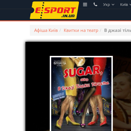
Укр
Київ
Афіша Київ
Квитки на театр
В джазі тіл