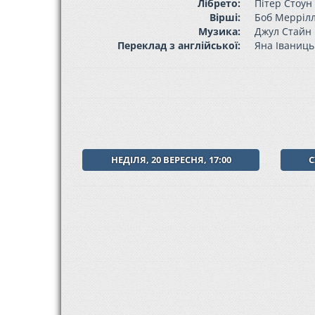
Лібрето:
Пітер Стоун
Вірші:
Боб Мерріл
Музика:
Джул Стайн
Переклад з англійської:
Яна Іваниць
НЕДІЛЯ, 20 ВЕРЕСНЯ, 17:00
С