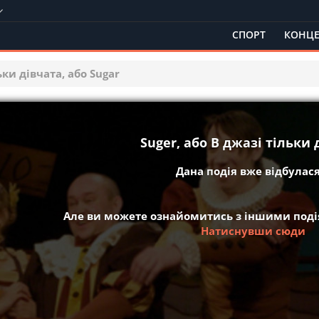
СПОРТ
КОНЦЕ
ьки дівчата, або Sugar
Suger, або В джазі тільки 
Дана подія вже відбулася 
Але ви можете ознайомитись з іншими подія
Натиснувши сюди