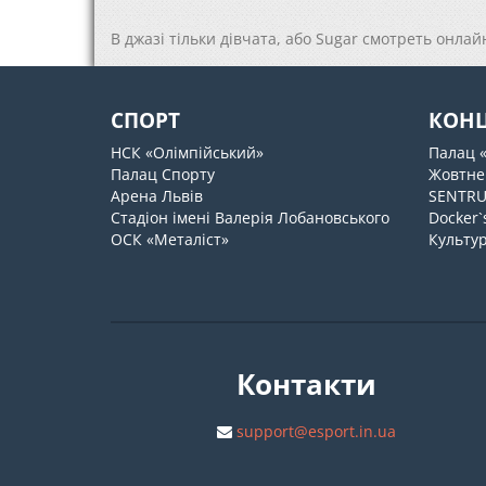
В джазі тільки дівчата, або Sugar смотреть онла
СПОРТ
КОН
НСК «Олімпійський»
Палац 
Палац Спорту
Жовтне
Арена Львів
SENTR
Стадіон імені Валерія Лобановського
Docker`
ОСК «Металіст»
Культур
Контакти
support@esport.in.ua