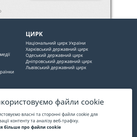
о
ЦИРК
Національний цирк України
Харківський державний цирк
медії
Одеський державний цирк
Дніпровський державний цирк
Львівський державний цирк
країнки
користовуємо файли cookie
Про ESPORT
.in.ua
стовуємо власні та сторонні файли cookie для
ації контенту та аналізу веб-трафіку.
На ESPORT.in.ua представлена афіша Києва та
я більше про файли cookie
інших міст України. Всі квитки продаються
офіційно. Ми працюємо безпосередньо з касами.