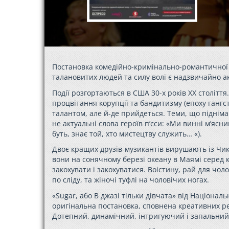
Постановка комедійно-кримінально-романтичної іс
талановитих людей та силу волі є надзвичайно ак
Події розгортаються в США 30-х років ХХ століття.
процвітання корупції та бандитизму (епоху гангс
талантом, але й-де прийдеться. Теми, що підніма
не актуальні слова героїв п’єси: «Ми винні м’ясни
буть, знає той, хто мистецтву служить… «).
Двоє кращих друзів-музикантів вирушають із Чика
вони на сонячному березі океану в Маямі серед к
закохувати і закохуватися. Воістину, рай для чол
по сліду, та жіночі туфлі на чоловічих ногах.
«Sugar, або В джазі тільки дівчата» від Націонал
оригінальна постановка, сповнена креативних ре
Дотепний, динамічний, інтригуючий і запальний 