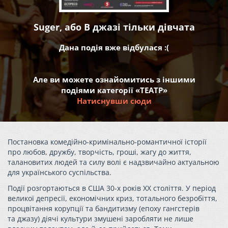
Suger, або В джазі тільки дівчата
Дана подія вже відбулася :(
Але ви можете ознайомитись з іншими
подіями категорії «ТЕАТР»
Натиснувши сюди
Постановка комедійно-кримінально-романтичної історії
про любов, дружбу, творчість, гроші, жагу до життя,
талановитих людей та силу волі є надзвичайно актуальною
для українського суспільства.
Події розгортаються в США 30-х років ХХ століття. У період
великої депресії, економічних криз, тотального безробіття,
процвітання корупції та бандитизму (епоху гангстерів
та джазу) діячі культури змушені заробляти не лише