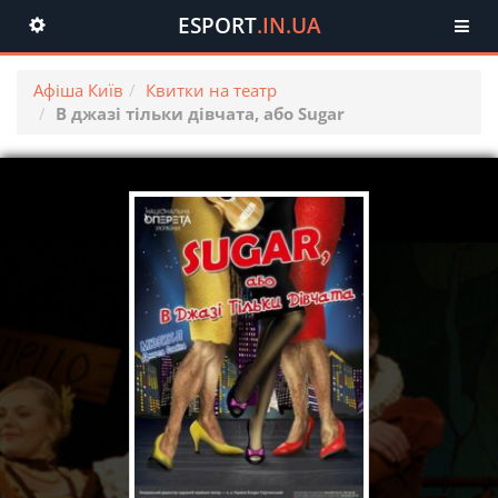
ESPORT
.IN.UA
Toggle
navigation
Афіша Київ
Квитки на театр
В джазі тільки дівчата, або Sugar