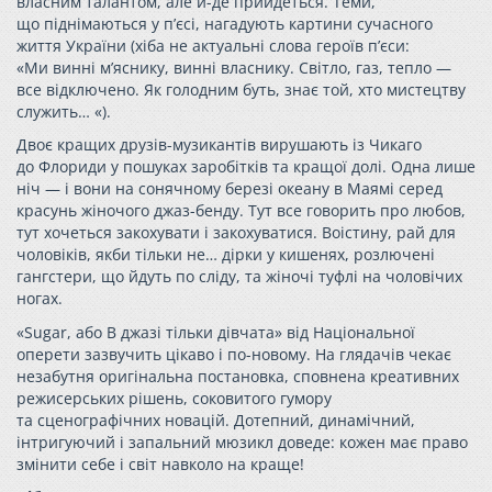
власним талантом, але й-де прийдеться. Теми,
що піднімаються у п’єсі, нагадують картини сучасного
життя України (хіба не актуальні слова героїв п’єси:
«Ми винні м’яснику, винні власнику. Світло, газ, тепло —
все відключено. Як голодним буть, знає той, хто мистецтву
служить… «).
Двоє кращих друзів-музикантів вирушають із Чикаго
до Флориди у пошуках заробітків та кращої долі. Одна лише
ніч — і вони на сонячному березі океану в Маямі серед
красунь жіночого джаз-бенду. Тут все говорить про любов,
тут хочеться закохувати і закохуватися. Воістину, рай для
чоловіків, якби тільки не… дірки у кишенях, розлючені
гангстери, що йдуть по сліду, та жіночі туфлі на чоловічих
ногах.
«Sugar, або В джазі тільки дівчата» від Національної
оперети зазвучить цікаво і по-новому. На глядачів чекає
незабутня оригінальна постановка, сповнена креативних
режисерських рішень, соковитого гумору
та сценографічних новацій. Дотепний, динамічний,
інтригуючий і запальний мюзикл доведе: кожен має право
змінити себе і світ навколо на краще!