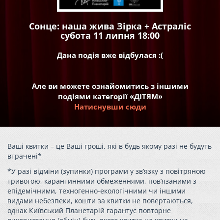
Сонце: наша жива Зірка + Астраліс
субота 11 липня 18:00
Дана подія вже відбулася :(
Але ви можете ознайомитись з іншими
подіями категорії «ДІТЯМ»
Натиснувши сюди
Ваші квитки – це Ваші гроші, які в будь якому разі не будуть
втрачені*
*У разі відміни (зупинки) програми у зв’язку з повітряною
тривогою, карантинними обмеженнями, пов’язаними з
епідемічними, техногенно-екологічними чи іншими
видами небезпеки, кошти за квитки не повертаються,
однак Київський Планетарій гарантує повторне