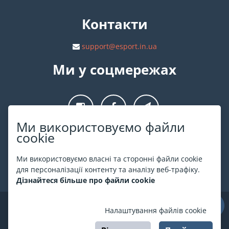
Контакти
support@esport.in.ua
Ми у соцмережах
Ми використовуємо файли
cookie
Про ESPORT
.in.ua
Ми використовуємо власні та сторонні файли cookie
На ESPORT.in.ua представлена афіша Києва та інших міст
для персоналізації контенту та аналізу веб-трафіку.
України. Всі квитки продаються офіційно. Ми працюємо
Дізнайтеся більше про файли cookie
безпосередньо з касами.
©
ESPORT
.in.ua
2026
Налаштування файлів cookie