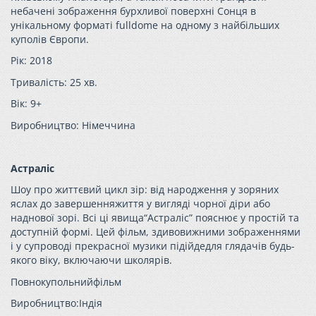
небачені зображення бурхливої поверхні Сонця в
унікальному форматі fulldome на одному з найбільших
куполів Європи.
Рік: 2018
Тривалість: 25 хв.
Вік: 9+
Виробництво: Німеччина
Астраліс
Шоу про життєвий цикл зір: від народження у зоряних
яслах до завершенняжиття у вигляді чорної діри або
наднової зорі. Всі ці явища“Астраліс” пояснює у простій та
доступній формі. Цей фільм, здивовижними зображеннями
і у супроводі прекрасної музики підійдедля глядачів будь-
якого віку, включаючи школярів.
Повнокупольнийфільм
Виробництво:Індія