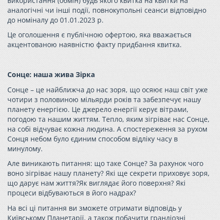
використання (обмін) будь якого квитка на квитки на
аналогічні чи інші події, повнокупольні сеанси відповідно
до номіналу до 01.01.2023 р.
Це оголошення є публічною офертою, яка вважається
акцентованою наявністю факту придбання квитка.
Сонце: наша жива Зірка
Сонце – це найближча до нас зоря, що осяює наш світ уже
чотири з половиною мільярди років та забезпечує нашу
планету енергією. Це джерело енергії керує вітрами,
погодою та нашим життям. Тепло, яким зігріває нас Сонце,
на собі відчуває кожна людина. А спостереження за рухом
Сонця небом було єдиним способом відліку часу в
минулому.
Але виникають питання: що таке Сонце? За рахунок чого
воно зігріває нашу планету? Які ще секрети приховує зоря,
що дарує нам життя?Як виглядає його поверхня? Які
процеси відбуваються в його надрах?
На всі ці питання ви зможете отримати відповідь у
Київському Планетарії, а також побачити грандіозні