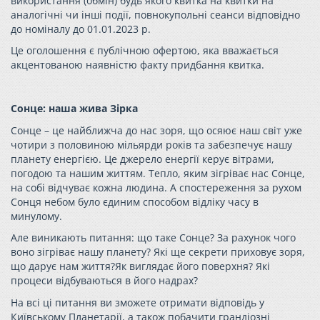
використання (обмін) будь якого квитка на квитки на
аналогічні чи інші події, повнокупольні сеанси відповідно
до номіналу до 01.01.2023 р.
Це оголошення є публічною офертою, яка вважається
акцентованою наявністю факту придбання квитка.
Сонце: наша жива Зірка
Сонце – це найближча до нас зоря, що осяює наш світ уже
чотири з половиною мільярди років та забезпечує нашу
планету енергією. Це джерело енергії керує вітрами,
погодою та нашим життям. Тепло, яким зігріває нас Сонце,
на собі відчуває кожна людина. А спостереження за рухом
Сонця небом було єдиним способом відліку часу в
минулому.
Але виникають питання: що таке Сонце? За рахунок чого
воно зігріває нашу планету? Які ще секрети приховує зоря,
що дарує нам життя?Як виглядає його поверхня? Які
процеси відбуваються в його надрах?
На всі ці питання ви зможете отримати відповідь у
Київському Планетарії, а також побачити грандіозні