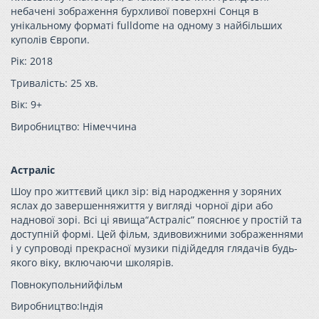
небачені зображення бурхливої поверхні Сонця в
унікальному форматі fulldome на одному з найбільших
куполів Європи.
Рік: 2018
Тривалість: 25 хв.
Вік: 9+
Виробництво: Німеччина
Астраліс
Шоу про життєвий цикл зір: від народження у зоряних
яслах до завершенняжиття у вигляді чорної діри або
наднової зорі. Всі ці явища“Астраліс” пояснює у простій та
доступній формі. Цей фільм, здивовижними зображеннями
і у супроводі прекрасної музики підійдедля глядачів будь-
якого віку, включаючи школярів.
Повнокупольнийфільм
Виробництво:Індія