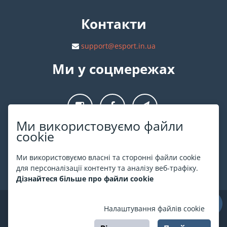
Контакти
support@esport.in.ua
Ми у соцмережах
Ми використовуємо файли
cookie
Про ESPORT
.in.ua
Ми використовуємо власні та сторонні файли cookie
На ESPORT.in.ua представлена афіша Києва та інших міст
для персоналізації контенту та аналізу веб-трафіку.
України. Всі квитки продаються офіційно. Ми працюємо
Дізнайтеся більше про файли cookie
безпосередньо з касами.
©
ESPORT
.in.ua
2026
Налаштування файлів cookie