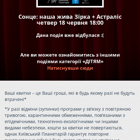
Сонце: наша жива Зірка + Астраліс
четвер 18 червня 18:00
Дана подія вже відбулася :(
Але ви можете ознайомитись з іншими
подіями категорії «ДІТЯМ»
Натиснувши сюди
Ваші квитки – це Ваші гроші, які в будь якому разі не будуть
втрачені*
*У разі відміни (зупинки) програми у зв’язку з повітряною
тривогою, карантинними обмеженнями, пов’язаними з
епідемічними, техногенно-екологічними чи іншими
видами небезпеки, кошти за квитки не повертаються,
однак Київський Планетарій гарантує повторне