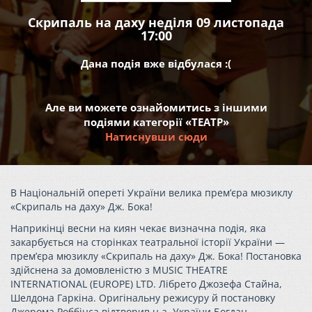
Скрипаль на даху неділя 09 листопада
17:00
Дана подія вже відбулася :(
Але ви можете ознайомитись з іншими
подіями категорії «ТЕАТР»
Натиснувши сюди
В Національній опереті України велика прем’єра мюзиклу
«Скрипаль на даху» Дж. Бока!
Наприкінці весни на киян чекає визначна подія, яка
закарбується на сторінках театральної історії України —
прем’єра мюзиклу «Скрипаль на даху» Дж. Бока! Постановка
здійснена за домовленістю з MUSIC THEATRE
INTERNATIONAL (EUROPE) LTD. Лібрето Джозефа Стайна,
Шелдона Гаркіна. Оригінальну режисуру й постановку
Джерома Роббінса відтворив н.а. України Богдан