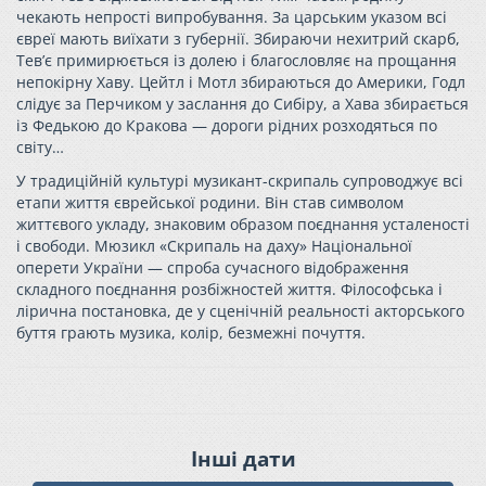
чекають непрості випробування. За царським указом всі
євреї мають виїхати з губернії. Збираючи нехитрий скарб,
Тев’є примирюється із долею і благословляє на прощання
непокірну Хаву. Цейтл і Мотл збираються до Америки, Годл
слідує за Перчиком у заслання до Сибіру, а Хава збирається
із Федькою до Кракова — дороги рідних розходяться по
світу…
У традиційній культурі музикант-скрипаль супроводжує всі
етапи життя єврейської родини. Він став символом
життєвого укладу, знаковим образом поєднання усталеності
і свободи. Мюзикл «Скрипаль на даху» Національної
оперети України — спроба сучасного відображення
складного поєднання розбіжностей життя. Філософська і
лірична постановка, де у сценічній реальності акторського
буття грають музика, колір, безмежні почуття.
Інші дати