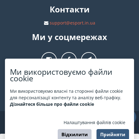
Контакти
support@esport.in.ua
Ми у соцмережах
Ми використовуємо файли
cookie
Про ESPORT
.in.ua
Ми використовуємо власні та сторонні файли cookie
На ESPORT.in.ua представлена афіша Києва та інших міст
для персоналізації контенту та аналізу веб-трафіку.
України. Всі квитки продаються офіційно. Ми працюємо
Дізнайтеся більше про файли cookie
безпосередньо з касами.
©
ESPORT
.in.ua
2026
Налаштування файлів cookie
Відхилити
Прийняти