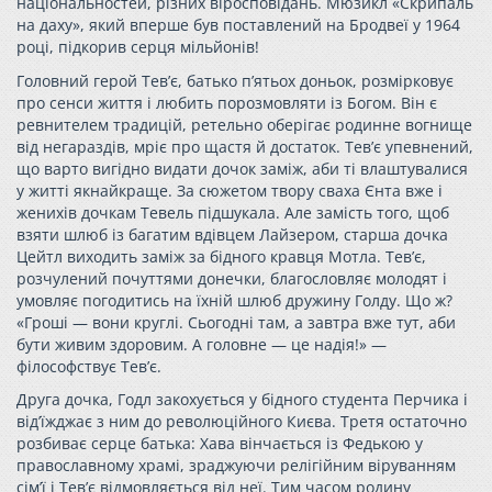
національностей, різних віросповідань. Мюзикл «Скрипаль
на даху», який вперше був поставлений на Бродвеї у 1964
році, підкорив серця мільйонів!
Головний герой Тев’є, батько п’ятьох доньок, розмірковує
про сенси життя і любить порозмовляти із Богом. Він є
ревнителем традицій, ретельно оберігає родинне вогнище
від негараздів, мріє про щастя й достаток. Тев’є упевнений,
що варто вигідно видати дочок заміж, аби ті влаштувалися
у житті якнайкраще. За сюжетом твору сваха Єнта вже і
женихів дочкам Тевель підшукала. Але замість того, щоб
взяти шлюб із багатим вдівцем Лайзером, старша дочка
Цейтл виходить заміж за бідного кравця Мотла. Тев’є,
розчулений почуттями донечки, благословляє молодят і
умовляє погодитись на їхній шлюб дружину Голду. Що ж?
«Гроші — вони круглі. Сьогодні там, а завтра вже тут, аби
бути живим здоровим. А головне — це надія!» —
філософствує Тев’є.
Друга дочка, Годл закохується у бідного студента Перчика і
від’їжджає з ним до революційного Києва. Третя остаточно
розбиває серце батька: Хава вінчається із Федькою у
православному храмі, зраджуючи релігійним віруванням
сім’ї і Тев’є відмовляється від неї. Тим часом родину