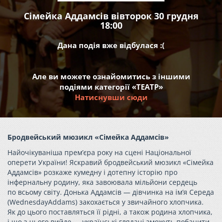
Сімейка Аддамсів вівторок 30 грудня
18:00
Дана подія вже відбулася :(
Але ви можете ознайомитись з іншими
подіями категорії «ТЕАТР»
Натиснувши сюди
Бродвейський мюзикл «Сімейка Аддамсів»
Найочікуваніша прем’єра року на сцені Національної
оперети України! Яскравий бродвейський мюзикл «Сімейка
Аддамсів» розкаже кумедну і дотепну історію про
інфернальну родину, яка завоювала мільйони сердець
по всьому світу. Донька Аддамсів — дівчинка на ім’я Середа
(WednesdayAddams) закохається у звичайного хлопчика.
Як до цього поставляться її рідні, а також родина хлопчика,
і що з цього вийде — українські глядачі зможуть побачити