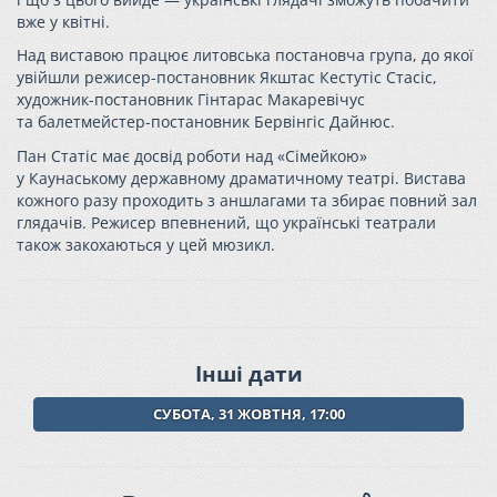
вже у квітні.
Над виставою працює литовська постановча група, до якої
увійшли режисер-постановник Якштас Кестутіс Стасіс,
художник-постановник Гінтарас Макаревічус
та балетмейстер-постановник Бервінгіс Дайнюс.
Пан Статіс має досвід роботи над «Сімейкою»
у Каунаському державному драматичному театрі. Вистава
кожного разу проходить з аншлагами та збирає повний зал
глядачів. Режисер впевнений, що українські театрали
також закохаються у цей мюзикл.
Інші дати
СУБОТА, 31 ЖОВТНЯ, 17:00